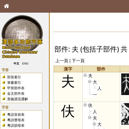
部件: 夫 (包括子部件) 共 
上一頁 | 下一頁
中文
ENG
漢字
部件
字形
夫
夫
部首索引
大
筆畫索引
人
甲骨部件表
金文部件表
一
形義源流通解
伕
伕
字音
人
粵語音節表
夫
粵語聲母表
大
粵語韻母表