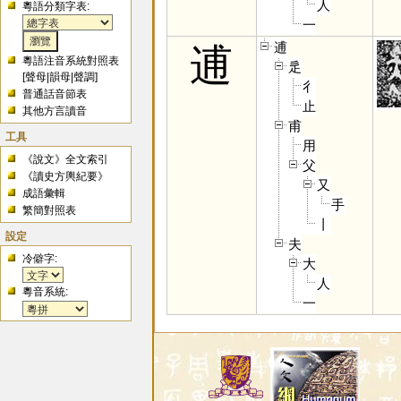
人
粵語分類字表:
一
逋
逋
粵語注音系統對照表
辵
[
聲母
|
韻母
|
聲調
]
彳
普通話音節表
止
其他方言讀音
甫
工具
用
《說文》全文索引
父
《讀史方輿紀要》
又
成語彙輯
手
繁簡對照表
丨
設定
夫
冷僻字:
大
人
粵音系統:
一