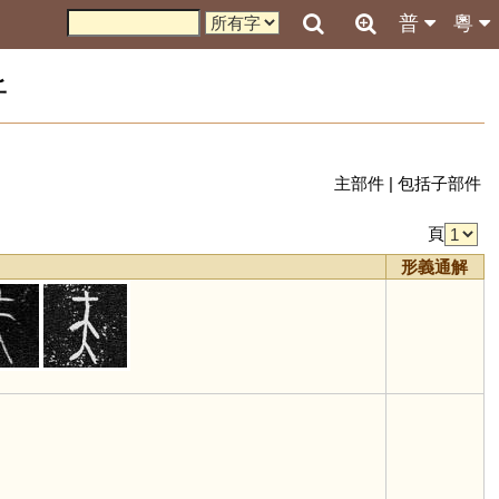
普
粵
析
主部件
|
包括子部件
頁
形義通解