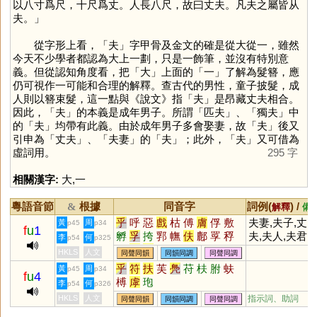
以八寸爲尺，十尺爲丈。人長八尺，故曰丈夫。凡夫之屬皆从
夫。」
從字形上看，「
夫
」字甲骨及金文的確是從大從一，雖然
今天不少學者都認為大上一劃，只是一飾筆，並沒有特別意
義。但從認知角度看，把「
大
」上面的「
一
」了解為髮簪，應
仍可視作一可能和合理的解釋。查古代的男性，童子披髮，成
人則以簪束髮，這一點與《說文》指「
夫
」是昂藏丈夫相合。
因此，「
夫
」的本義是成年男子。所謂「匹夫」、「獨夫」中
的「
夫
」均帶有此義。由於成年男子多會娶妻，故「
夫
」後又
引申為「丈夫」、「夫妻」的「
夫
」；此外，「
夫
」又可借為
虛詞用。
295 字
相關漢字:
大
,
一
粵語音節
根據
同音字
詞例(
) /
&
解釋
備
乎
呼
惡
戲
枯
傅
膚
俘
敷
夫妻,夫子,丈
黃
周
p45
p34
f
u
1
孵
孚
挎
郛
幠
伕
鄜
罦
稃
夫,夫人,夫君,
李
何
p54
p325
骷
桴
鈇
刳
滹
趺
跗
莩
姇
夫胥,夫子自道
HKLS
人文
同聲同韻
同韻同調
同聲同調
垺
尃
衭
虖
痡
寣
歑
鳺
膴
夫倡婦隨
乎
符
扶
芙
鳧
苻
枎
胕
蚨
黃
周
p45
p34
f
u
4
謼
垀
荴
璷
桍
雽
橭
怤
糐
榑
虖
玸
李
何
p54
p326
荂
紨
綒
跍
邞
砆
柎
胕
麩
HKLS
人文
指示詞、助詞
同聲同韻
同韻同調
同聲同調
枹
泭
虍