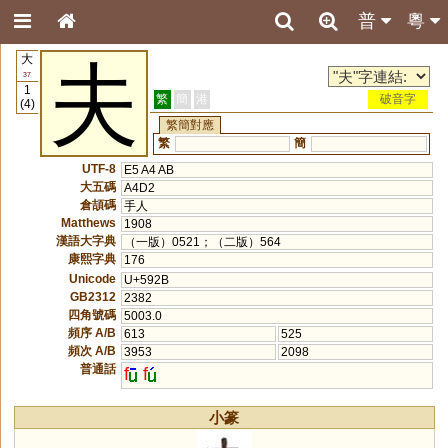
普
粵
大
夫
37
1
繁
簡
港
破音字
(4)
繁簡對應
繁
簡
UTF-8
E5 A4 AB
大五碼
A4D2
倉頡碼
手人
Matthews
1908
漢語大字典
（一版）0521；（二版）564
康熙字典
176
Unicode
U+592B
GB2312
2382
四角號碼
5003.0
頻序 A/B
613
525
頻次 A/B
3953
2098
普通話
f
f
小篆