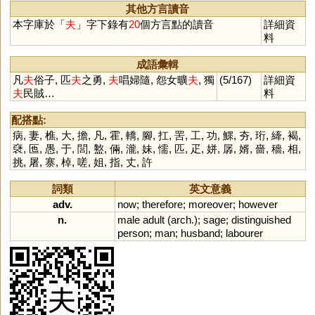
其他方言讀音
本字庫於「
夫
」字下錄有
20
個方言點的讀音
詳細資
料
成語彙輯
凡
夫
俗子, 匹
夫
之勇,
夫
唱婦隨, 怨女曠
夫
, 獨
(5/167)
詳細資
夫
民賊…
料
配搭點:
病
,
妻
,
樵
,
大
,
擔
,
凡
,
霍
,
轎
,
腳
,
扛
,
罟
,
工
,
功
,
鰥
,
夯
,
珩
,
縴
,
褐
,
褎
,
匜
,
愚
,
于
,
閭
,
盭
,
倆
,
瀧
,
妹
,
懦
,
匹
,
疋
,
姘
,
孱
,
婿
,
嗇
,
穡
,
相
,
挑
,
屠
,
寨
,
棹
,
嗟
,
姐
,
指
,
丈
,
許
詞類
英文意義
adv.
now
;
therefore
;
moreover
;
however
n.
male
adult
(
arch
.);
sage
;
distinguished
person
;
man
;
husband
;
labourer