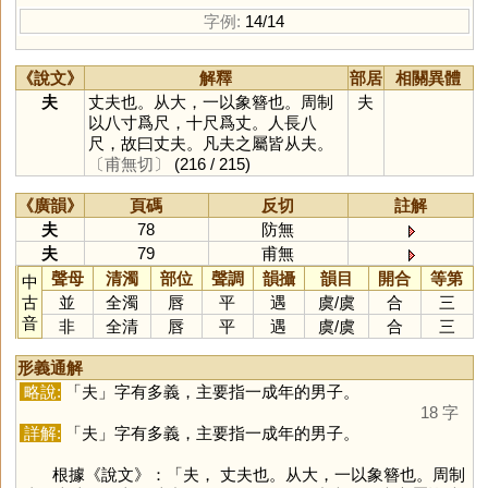
字例:
14/14
《說文》
解釋
部居
相關異體
夫
丈夫也。从大，一以象簪也。周制
夫
以八寸爲尺，十尺爲丈。人長八
尺，故曰丈夫。凡夫之屬皆从夫。
〔甫無切〕
(216 / 215)
《廣韻》
頁碼
反切
註解
夫
78
防無
夫
79
甫無
聲母
清濁
部位
聲調
韻攝
韻目
開合
等第
中
古
並
全濁
唇
平
遇
虞
/
虞
合
三
音
非
全清
唇
平
遇
虞
/
虞
合
三
形義通解
略說:
「
夫
」字有多義，主要指一成年的男子。
18 字
詳解:
「
夫
」字有多義，主要指一成年的男子。
根據《說文》：「夫， 丈夫也。从大，一以象簪也。周制