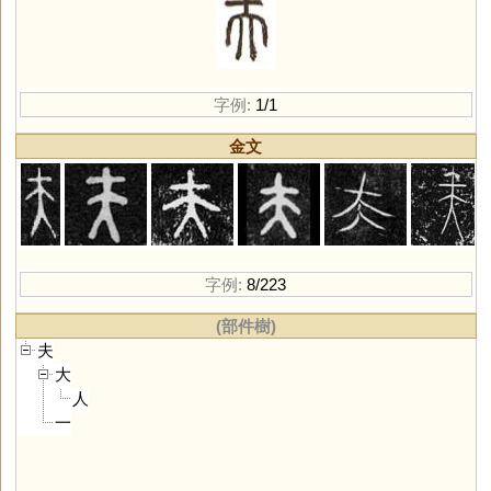
字例:
1/1
金文
字例:
8/223
(部件樹)
夫
大
人
一