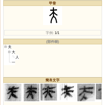
甲骨
字例:
1/1
(部件樹)
夫
大
人
一
簡帛文字