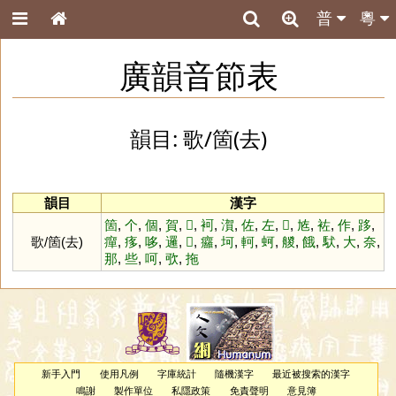
普
粵
廣韻音節表
韻目: 歌/箇(去)
韻目
漢字
箇
,
个
,
個
,
賀
,
𧝂
,
袔
,
㵑
,
佐
,
左
,
𠡃
,
㝾
,
袏
,
作
,
跢
,
歌/箇(去)
癉
,
痑
,
哆
,
邏
,
𧟌
,
㿚
,
坷
,
軻
,
蚵
,
艐
,
餓
,
䭾
,
大
,
奈
,
那
,
些
,
呵
,
㰤
,
拖
新手入門
使用凡例
字庫統計
隨機漢字
最近被搜索的漢字
鳴謝
製作單位
私隱政策
免責聲明
意見簿