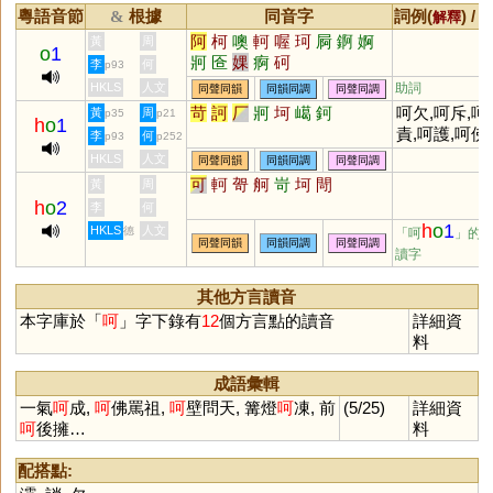
粵語音節
根據
同音字
詞例(
) /
&
解釋
阿
柯
噢
軻
喔
珂
屙
錒
婀
黃
周
o
1
牁
匼
婐
痾
砢
李
何
p93
HKLS
人文
助詞
同聲同韻
同韻同調
同聲同調
苛
訶
厂
牁
坷
嶱
鈳
呵欠,呵斥,呵
黃
周
p35
p21
h
o
1
責,呵護,呵佛
李
何
p93
p252
祖,呵壁問天,
HKLS
人文
同聲同韻
同韻同調
同聲同調
氣呵成
可
軻
哿
舸
岢
坷
閜
黃
周
h
o
2
李
何
h
o
1
HKLS
人文
德
「呵
」的
同聲同韻
同韻同調
同聲同調
讀字
其他方言讀音
本字庫於「
呵
」字下錄有
12
個方言點的讀音
詳細資
料
成語彙輯
一氣
呵
成,
呵
佛罵祖,
呵
壁問天, 篝燈
呵
凍, 前
(5/25)
詳細資
呵
後擁…
料
配搭點: