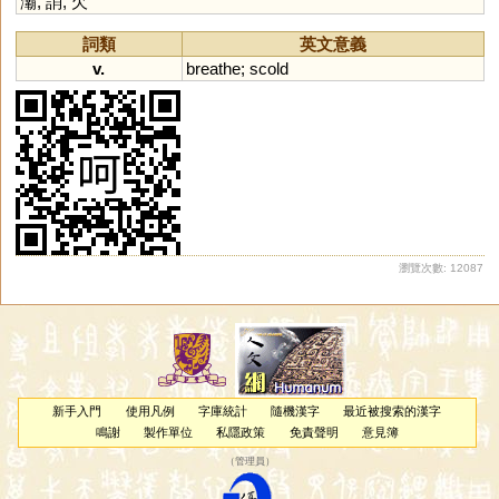
灞
,
誚
,
欠
詞類
英文意義
v.
breathe
;
scold
瀏覽次數: 12087
新手入門
使用凡例
字庫統計
隨機漢字
最近被搜索的漢字
鳴謝
製作單位
私隱政策
免責聲明
意見簿
（
管理員
）