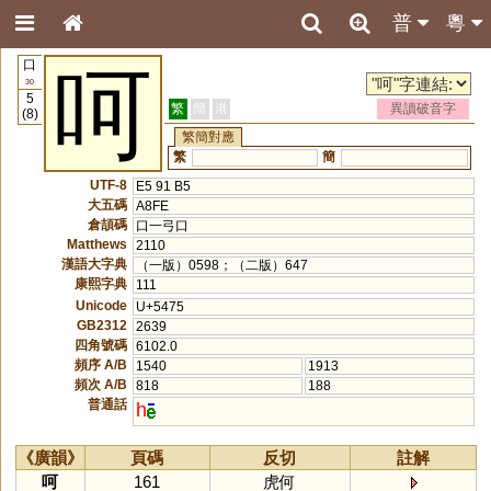
普
粵
口
呵
30
5
繁
簡
港
異讀破音字
(8)
繁簡對應
繁
簡
UTF-8
E5 91 B5
大五碼
A8FE
倉頡碼
口一弓口
Matthews
2110
漢語大字典
（一版）0598；（二版）647
康熙字典
111
Unicode
U+5475
GB2312
2639
四角號碼
6102.0
頻序 A/B
1540
1913
頻次 A/B
818
188
普通話
h
《廣韻》
頁碼
反切
註解
呵
161
虎何