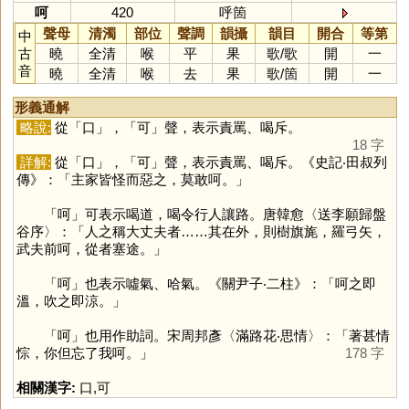
呵
420
呼箇
聲母
清濁
部位
聲調
韻攝
韻目
開合
等第
中
古
曉
全清
喉
平
果
歌
/
歌
開
一
音
曉
全清
喉
去
果
歌
/
箇
開
一
形義通解
略說:
從「
口
」，「
可
」聲，表示責罵、喝斥。
18 字
詳解:
從「
口
」，「
可
」聲，表示責罵、喝斥。《史記‧田叔列
傳》：「主家皆怪而惡之，莫敢呵。」
「
呵
」可表示喝道，喝令行人讓路。唐韓愈〈送李願歸盤
谷序〉：「人之稱大丈夫者……其在外，則樹旗旄，羅弓矢，
武夫前呵，從者塞途。」
「
呵
」也表示噓氣、哈氣。《關尹子‧二柱》：「呵之即
溫，吹之即涼。」
「
呵
」也用作助詞。宋周邦彥〈滿路花‧思情〉：「著甚情
悰，你但忘了我呵。」
178 字
相關漢字:
口
,
可