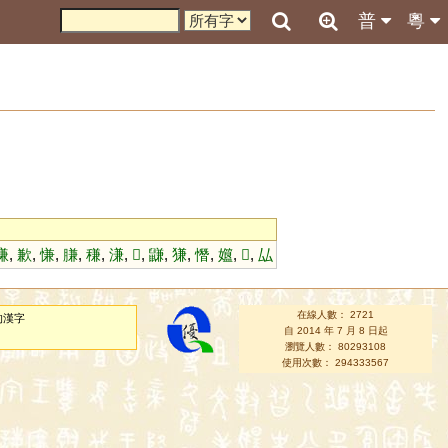
普
粵
嗛
,
歉
,
慊
,
膁
,
稴
,
溓
,
𤬓
,
鼸
,
㺌
,
憯
,
孂
,
𡕢
,
厸
在線人數： 2721
的漢字
自 2014 年 7 月 8 日起
瀏覽人數： 80293108
使用次數： 294333567