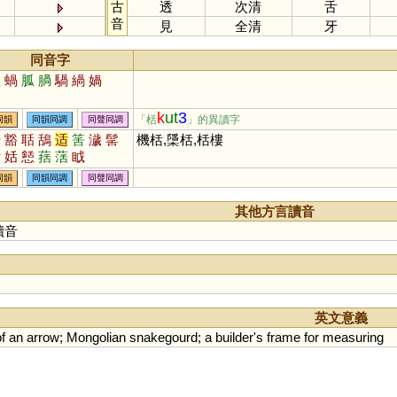
古
透
次清
舌
音
見
全清
牙
同音字
呱
蝸
胍
腡
騧
緺
媧
k
ut
3
「栝
」的異讀字
同韻
同韻同調
同聲同調
括
豁
聒
鴰
适
筈
濊
髺
機栝,檃栝,栝樓
蛞
姡
懖
葀
萿
眓
同韻
同韻同調
同聲同調
其他方言讀音
讀音
英文意義
f
an
arrow
;
Mongolian
snakegourd
;
a
builder
'
s
frame
for
measuring