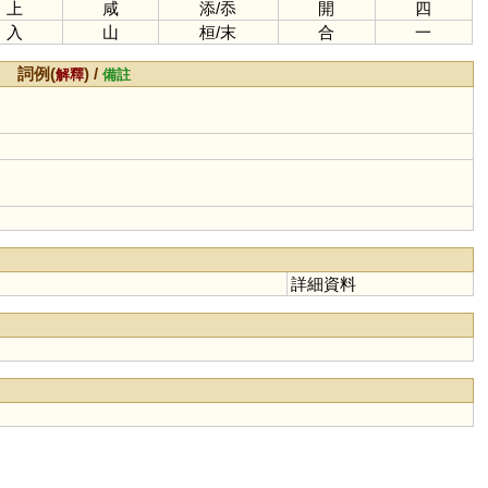
上
咸
添
/
忝
開
四
入
山
桓
/
末
合
一
詞例(
) /
解釋
備註
詳細資料