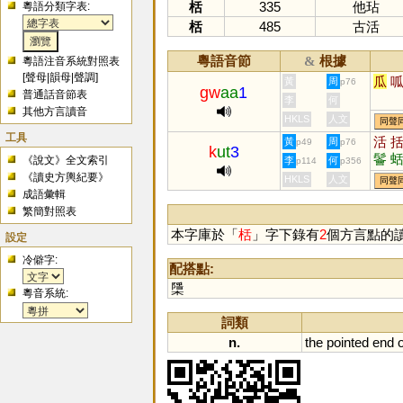
栝
335
他玷
粵語分類字表:
栝
485
古活
粵語音節
根據
&
粵語注音系統對照表
[
聲母
|
韻母
|
聲調
]
瓜
黃
周
p76
gw
aa
1
普通話音節表
李
何
其他方言讀音
HKLS
人文
同聲
工具
活
黃
周
p49
p76
k
ut
3
鬠
《說文》全文索引
李
何
p114
p356
《讀史方輿紀要》
HKLS
人文
同聲
成語彙輯
繁簡對照表
本字庫於「
栝
」字下錄有
2
個方言點的
設定
冷僻字:
配搭點:
檃
粵音系統:
詞類
n.
the
pointed
end
o