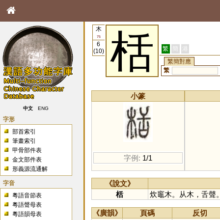
木
栝
75
6
繁
簡
港
(10)
繁簡對應
繁
小篆
中文
ENG
字形
部首索引
筆畫索引
甲骨部件表
字例:
1/1
金文部件表
形義源流通解
字音
《說文》
栝
炊竈木。从木，舌聲
粵語音節表
粵語聲母表
《廣韻》
頁碼
反切
粵語韻母表