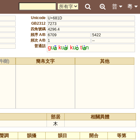
普
粵
Unicode
U+681D
GB2312
7273
四角號碼
4296.4
頻序 A/B
6709
5422
頻次 A/B
1
--
普通話
g
u
k
u
i
k
u
t
i
n
件樹)
簡帛文字
其他
部居
相關異體
木
聲調
韻攝
韻目
開合
等第