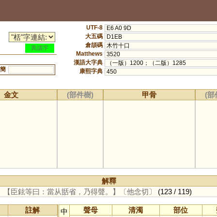
UTF-8
E6 A0 9D
大五碼
D1EB
倉頡碼
木竹十口
異讀字
Matthews
3520
漢語大字典
（一版）1200；（二版）1285
簡
康熙字典
450
金文
(部件樹)
甲骨
(部
解釋
。
【臣鉉等曰：當从甛省，乃得聲。】
〔他念切〕
(123 / 119)
註解
聲母
清濁
部位
中