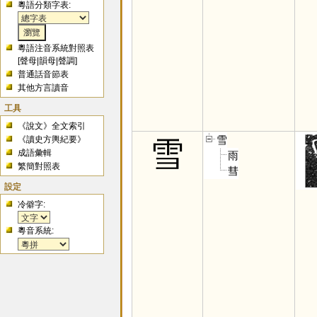
粵語分類字表:
粵語注音系統對照表
[
聲母
|
韻母
|
聲調
]
普通話音節表
其他方言讀音
工具
《說文》全文索引
雪
《讀史方輿紀要》
雪
成語彙輯
雨
繁簡對照表
彗
設定
冷僻字:
粵音系統: