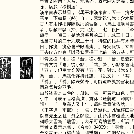
甲骨文除用作人名、地名外，表示除去之義，如《
除、病愈（楊樹達）。
漢帛書表示彗星，《馬王堆漢帛書．五十二病方》
彗星，下如䏽（衃）血」，意謂祝告說：含水噴
古人有用掃把掃除疾病的習俗，《馬王堆漢帛書
者，以敝帚騷（掃）尤（疣）二七，祝曰：『今
膚病，「晦日」是陰曆每月的二十九或三十日，
陰曆每月的二十九或三十日，待空的枯井有水時
日，掃疣，疣必會戰敗逃走。」掃完疣後，立即
三去疣方也有「以秃條帚掃三七遍」的方法，可
甲骨文從「
雨
」從「
彗
」從小點，「
彗
」是聲符
甲骨文從「
雨
」從小點，「
彗
」聲。小點象雪花
「
羽
」，但甲骨文沒有「
羽
」字，對比《說文》
為「
彗
」。馬敍倫亦持此說。《說文》：「䨮，
「
毳
」，「
毳
」除表聲外，可能還取義於雪花輕
因為雪片象羽毛。
由於冰雪是白色的，所以「
雪
」可表示白色，李
引申，可表示品格高潔，貫休〈送姜道士歸南岳
歸〉：「一別高人又十年，霜筋雪骨健依然。」
《正字通．雨部》：「雪，洗滌也。凡冤釋曰雪
以雪先王之耻，孤之願也。」由於冰雪覆蓋大地
稱呼大雪為「瑞雪」，表示可喜的意思，所謂「
甲骨文表示冰雪，《合集》34039：「雨雪」，
金文表示小（楊樹達、張懋鎔），伯湄父簋：「