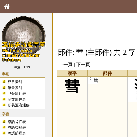
部件: 彗 (主部件) 共 2 字
上一頁 | 下一頁
中文
ENG
漢字
部件
字形
彗
彗
部首索引
筆畫索引
甲骨部件表
金文部件表
形義源流通解
字音
粵語音節表
粵語聲母表
粵語韻母表