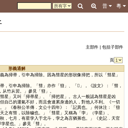
普
粵
析
主部件
|
包括子部件
頁
形義通解
義為掃帚，引申為掃除。因為彗星的形狀像掃把，所以「彗星」
帚，引申為掃除。「
彗
」亦作「
篲
」、「
𥱵
」，《說文》：「彗，
彗，从竹从習。」參見「
篲
」。
彗星」又叫「掃帚星」、「掃把星」。古人一般認為彗星是凶
但自己的運氣不好，而且會連累身邊的人，對他人不利。《一切
。」《春秋公羊傳．文公十四年》：「記異也。」何休注：「篲
天之有彗，以除穢也。」「彗星」又稱為「
孛
」（孛星）、
秋，七月，有星孛入于北斗，孛之為言猶茀也。」《史記．天官
即孛星也。」參見「
彗
」。