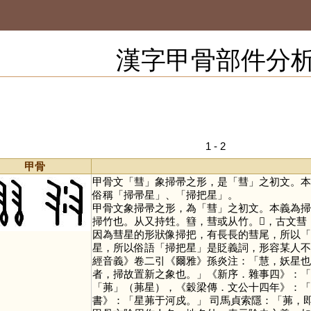
漢字甲骨部件分
1 - 2
甲骨
甲骨文「
彗
」象掃帚之形，是「
彗
」之初文。本
俗稱「掃帚星」、「掃把星」。
甲骨文象掃帚之形，為「
彗
」之初文。本義為掃
掃竹也。从又持甡。篲，彗或从竹。𥱵，古文
因為彗星的形狀像掃把，有長長的彗尾，所以「
星，所以俗語「掃把星」是貶義詞，形容某人不
經音義》卷二引《爾雅》孫炎注：「慧，妖星也
者，掃故置新之象也。」《新序．雜事四》：「
「
茀
」（茀星），《穀梁傳．文公十四年》：「
書》：「星茀于河戍。」 司馬貞索隱：「茀，