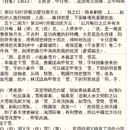
合集》13613：「王疾首，中日彗」，是說商王頭痛，正午時病
第52-53行所載治嬰兒瘈方云：「祝之曰：噴者劇噴，上……如
吐的人激烈地噴，上面……像掃把星，下面像壞死凝聚的血。
．五十二病方》第104行所載治疣方云：「以月晦日之丘井有水
日月晦，騷（掃）尤（疣）北。』入帚井中。」「
疣
」是一種皮
整夜無月光，不吉利，是治病魔的好時機。大意是說生疣後，到
到井旁邊去，用舊掃把掃疣十四次，掃時祝告說：「今日是晦
將掃把丟棄到井中（參嚴健民）。唐孫思邈《千金要方》卷二十
作為「
彗
」由掃把義引申為病愈義的佐證（參裘錫圭）。
，「
雨
」是意符，小點象雪片，本義是下雪、雪花。
，本義是下雪、雪花。唐蘭認為甲骨文「
彗
」字得很像後來的
「
雪
」字的小篆作「
䨮
」，可以確定甲骨文「
雪
」下部的羽形實
凝雨，說物者。从雨，彗聲。」戰國竹簡把聲符「
彗
」改為
如毛髮。此外，林澐認為甲骨文「
雪
」下的羽形就是「
羽
」字，
白〈將進酒〉：「高堂明鏡悲白髮，朝如青絲暮成雪。」由潔白
〉：「松品落落，雪格索索。」楊萬里〈送鄉人余文明勸之以
大雪能洗刷大地，故「
雪
」又有洗除義，如雪仇、雪恨、雪辱。
冤，刷恥曰雪恥。」《戰國策．燕策一》：「然得賢士與共國，
，到了春天便會融化，滋潤莊稼，有利豐收，所以中國北方往往
瑞雪兆豐年」，即取此義。
指下雪。
白（伯）湄父乍（作）雪𣪕（簋）」。意謂伯湄父鑄造了這件小型