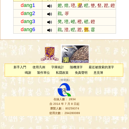
d
ang
1
嬁
,
燈
,
璒
,
登
,
瞪
,
簦
,
豋
,
蹬
,
鐙
d
ang
2
戥
,
等
d
ang
3
凳
,
墱
,
嶝
,
橙
,
磴
,
鐙
d
ang
6
戥
,
澄
,
瞪
,
蹬
,
鄧
,
霯
新手入門
使用凡例
字庫統計
隨機漢字
最近被搜索的漢字
鳴謝
製作單位
私隱政策
免責聲明
意見簿
（
管理員
）
在線人數： 2834
自 2014 年 7 月 8 日起
瀏覽人數： 80259374
使用次數： 294280089