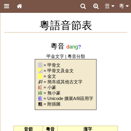
普
粵
粵語音節表
粵音
d
ang
?
甲金文字
|
粵音分類
= 甲骨文
= 甲骨文及金文
= 金文
斜
= 簡帛或其他古文字
紅
= 小篆
綠
= 無小篆
藍
= Unicode 擴展A/B區用字
粗
= 附插圖
音節
粵音
漢字