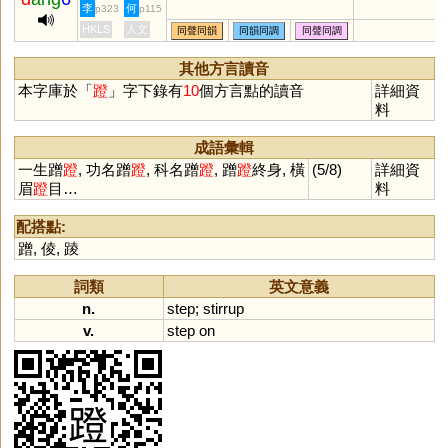
李
何
p323
p115
HKLS
人文
同聲同韻
同韻同調
同聲同調
其他方言讀音
本字庫於「
蹬
」字下錄有
10
個方言點的讀音
詳細資
料
成語彙輯
一生蹭
蹬
, 功名蹭
蹬
, 科名蹭
蹬
, 蹭
蹬
終身, 橫
(5/8)
詳細資
眉
蹬
目…
料
配搭點:
蹭
,
倰
,
踜
詞類
英文意義
n.
step
;
stirrup
v.
step
on