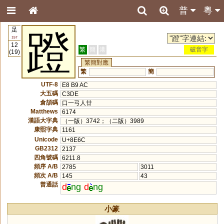
普
粵
足
蹬
157
12
繁
簡
港
破音字
(19)
繁簡對應
繁
簡
UTF-8
E8 B9 AC
大五碼
C3DE
倉頡碼
口一弓人廿
Matthews
6174
漢語大字典
（一版）3742；（二版）3989
康熙字典
1161
Unicode
U+8E6C
GB2312
2137
四角號碼
6211.8
頻序 A/B
2785
3011
頻次 A/B
145
43
普通話
d
ng
d
ng
小篆