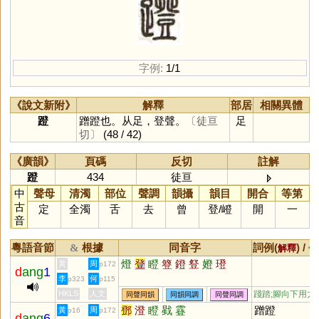
字例:
1/1
《說文新附》
解釋
部居
相關異體
蹬
蹭蹬也。从足，登聲。
〔徒亘
足
切〕
(48 / 42)
《廣韻》
頁碼
反切
註解
蹬
434
徒亘
中
聲母
清濁
部位
聲調
韻攝
韻目
開合
等第
古
定
全濁
舌
去
曾
登
/
嶝
開
一
音
粵語音節
根據
同音字
詞例(
) /
&
解釋
備
燈
登
瞪
簦
鐙
豋
嬁
璒
黃
周
p172
d
ang
1
李
何
p323
p115
HKLS
人文
踐踏;腳向下用力
同聲同韻
同韻同調
同聲同調
鄧
澄
瞪
戥
霯
蹭蹬
黃
周
p16
p172
d
ang
6