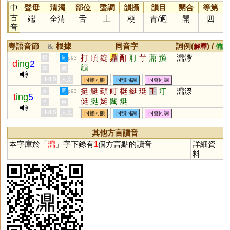
中
聲母
清濁
部位
聲調
韻攝
韻目
開合
等第
古
端
全清
舌
上
梗
青
/
迥
開
四
音
粵語音節
根據
同音字
詞例(
) /
&
解釋
備註
打
頂
錠
鼎
酊
耵
艼
薡
嵿
濎濘
黃
周
p93
d
ing
2
顁
李
何
HKLS
人文
同聲同韻
同韻同調
同聲同調
挺
艇
頲
町
梃
鋌
珽
𡈼
圢
濎濴
黃
周
p93
t
ing
5
侹
脡
娗
閮
烶
李
何
HKLS
人文
同聲同韻
同韻同調
同聲同調
其他方言讀音
本字庫於「
濎
」字下錄有
1
個方言點的讀音
詳細資
料