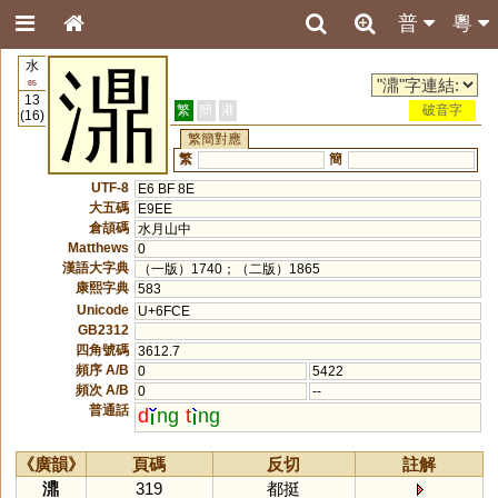
普
粵
水
濎
85
13
繁
簡
港
破音字
(16)
繁簡對應
繁
簡
UTF-8
E6 BF 8E
大五碼
E9EE
倉頡碼
水月山中
Matthews
0
漢語大字典
（一版）1740；（二版）1865
康熙字典
583
Unicode
U+6FCE
GB2312
四角號碼
3612.7
頻序 A/B
0
5422
頻次 A/B
0
--
普通話
d
ng
t
ng
《廣韻》
頁碼
反切
註解
濎
319
都挺