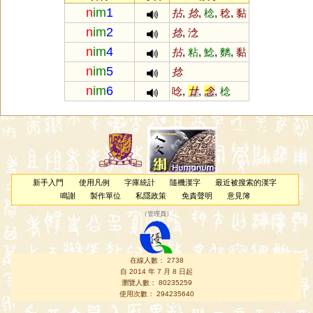
n
im
1
拈
,
捻
,
棯
,
稔
,
黏
n
im
2
捻
,
淰
n
im
4
拈
,
粘
,
鯰
,
麶
,
黏
n
im
5
捻
n
im
6
唸
,
廿
,
念
,
棯
新手入門
使用凡例
字庫統計
隨機漢字
最近被搜索的漢字
鳴謝
製作單位
私隱政策
免責聲明
意見簿
（
管理員
）
在線人數： 2738
自 2014 年 7 月 8 日起
瀏覽人數： 80235259
使用次數： 294235640