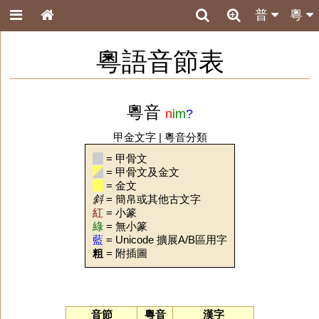
普
粵
粵語音節表
粵音
n
im
?
甲金文字
|
粵音分類
= 甲骨文
= 甲骨文及金文
= 金文
斜
= 簡帛或其他古文字
紅
= 小篆
綠
= 無小篆
藍
= Unicode 擴展A/B區用字
粗
= 附插圖
音節
粵音
漢字