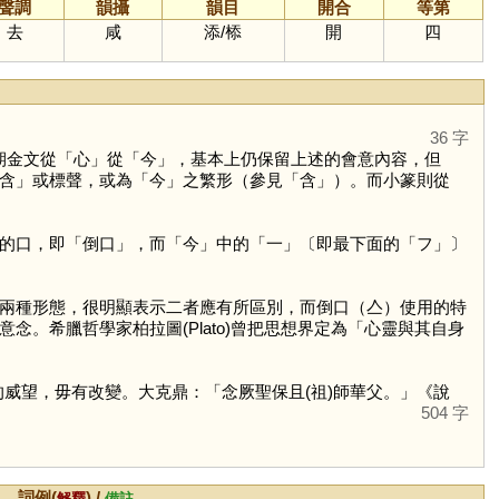
聲調
韻攝
韻目
開合
等第
去
咸
添
/
㮇
開
四
36 字
期金文從「
心
」從「
今
」，基本上仍保留上述的會意內容，但
含
」或標聲，或為「
今
」之繁形（參見「
含
」）。而小篆則從
的口，即「倒口」，而「
今
」中的「
一
」〔即最下面的「
フ
」〕
兩種形態，很明顯表示二者應有所區別，而倒口（亼）使用的特
。希臘哲學家柏拉圖(Plato)曾把思想界定為「心靈與其自身
威望，毋有改變。大克鼎：「念厥聖保且(祖)師華父。」《說
504 字
詞例(
) /
解釋
備註