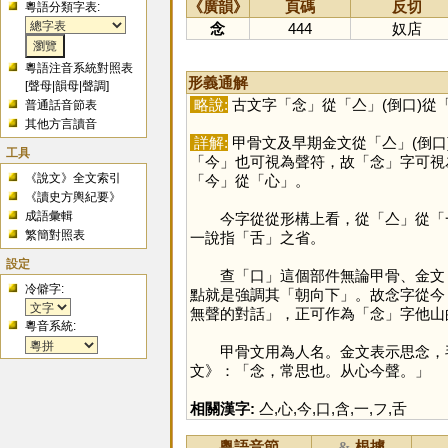
《廣韻》
頁碼
反切
粵語分類字表:
念
444
奴店
粵語注音系統對照表
形義通解
[
聲母
|
韻母
|
聲調
]
略說:
古文字「
念
」從「
亼
」(倒口)從
普通話音節表
其他方言讀音
詳解:
甲骨文及早期金文從「
亼
」(倒口
工具
「
今
」也可視為聲符，故「
念
」字可視
《說文》全文索引
「
今
」從「
心
」。
《讀史方輿紀要》
成語彙輯
今字從從形構上看，從「
亼
」從「
繁簡對照表
一說指「
舌
」之省。
設定
查「
口
」這個部件無論甲骨、金文
冷僻字:
點就是強調其「朝向下」。故念字從今〔
無聲的對話」，正可作為「
念
」字他山
粵音系統:
甲骨文用為人名。金文表示思念，毛公
文》：「念，常思也。从心今聲。」
相關漢字:
亼
,
心
,
今
,
口
,
含
,
一
,
フ
,
舌
粵語音節
根據
&