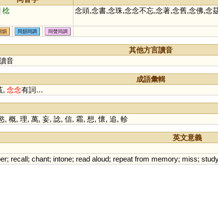
廿
棯
念頭,念書,念珠,念念不忘,念著,念舊,念佛,念
同韻
同韻同調
同聲同調
其他方言讀音
讀音
成語彙輯
茲,
念
念
有詞…
慾
,
概
,
理
,
萬
,
妄
,
諗
,
信
,
霜
,
想
,
懷
,
追
,
軫
英文意義
er
;
recall
;
chant
;
intone
;
read
aloud
;
repeat
from
memory
;
miss
;
stud