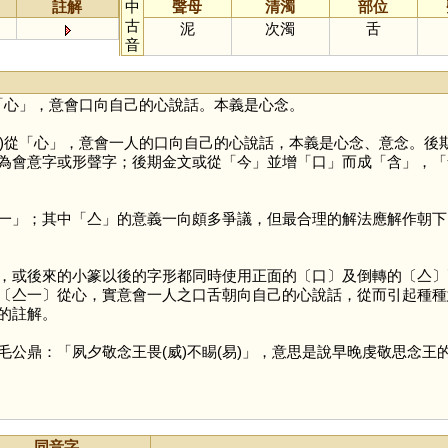
註解
中
聲母
清濁
部位
古
泥
次濁
舌
音
「
心
」，意會口向自己的心說話。本義是心念。
)從「
心
」，意會一人的口向自己的心說話，本義是心念、意念。後
為會意字或形聲字；後期金文或從「
今
」並增「
口
」而成「
含
」，「
一
」；其中「
亼
」的意義一向頗多爭議，但最合理的解法應解作朝下
，或後來的小篆以後的字形都同時使用正面的〔口〕及倒轉的〔亼〕
亼一〕從心，實意會一人之口舌朝向自己的心說話，從而引起種種意念
的註解。
鼎：「夙夕敬念王畏(威)不睗(易)」，意思是說早晚虔敬思念王的
同音字