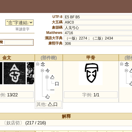
UTF-8
E5 BF B5
大五碼
A9C0
倉頡碼
人戈弓心
單讀音字
Matthews
4716
漢語大字典
（一版）2274；（二版）2434
簡
康熙字典
306
金文
(部件樹)
甲骨
(部
念
念
今
亼
口
一
例:
13/22
字例:
1/1
心
其他:
亼
,
口
解釋
。
〔奴店切〕
(217 / 216)