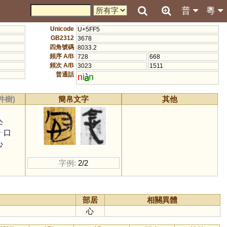
普
粵
Unicode
U+5FF5
GB2312
3678
四角號碼
8033.2
頻序 A/B
728
668
頻次 A/B
3023
1511
普通話
n
i
n
件樹)
簡帛文字
其他
亼
口
心
字例:
2/2
部居
相關異體
心