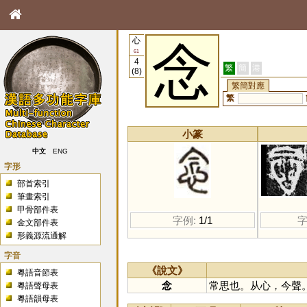
心
念
61
4
繁
簡
港
(8)
繁簡對應
繁
小篆
中文
ENG
字形
部首索引
筆畫索引
甲骨部件表
字例:
1/1
字
金文部件表
形義源流通解
字音
《說文》
粵語音節表
念
常思也。从心，今聲
粵語聲母表
粵語韻母表