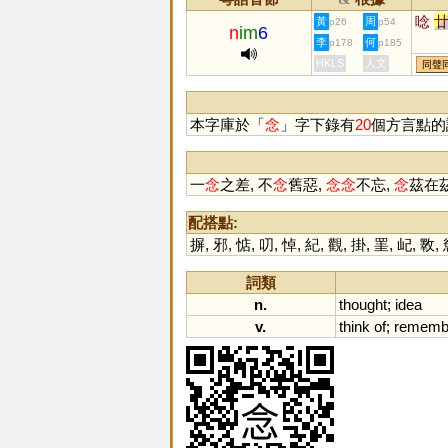
唸
黃
周
p26
p54
n
im
6
李
何
p178
p185
HKLS
人文
同聲
本字庫於「
念
」字下錄有
20
個方言點的
一
念
之差, 不
念
舊惡,
念
念
不忘,
念
茲在
配搭點:
摒
,
邪
,
惦
,
叨
,
悼
,
紀
,
觀
,
掛
,
罣
,
屺
,
斁
,
詞類
n.
thought
;
idea
v.
think
of
;
rememb