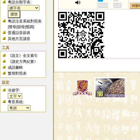
粵語分類字表:
HKLS
人文
同聲
粵語注音系統對照表
[
聲母
|
韻母
|
聲調
]
普通話音節表
其他方言讀音
工具
《說文》全文索引
《讀史方輿紀要》
成語彙輯
繁簡對照表
設定
冷僻字:
粵音系統: