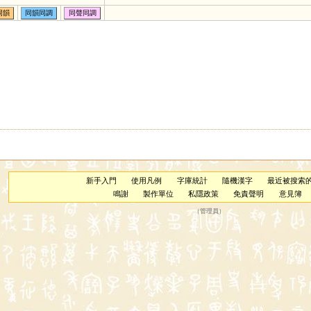
同韻
同韻同調
同聲同調
新手入門
使用凡例
字庫統計
隨機漢字
最近被搜索
鳴謝
製作單位
私隱政策
免責聲明
意見簿
（
管理員
）