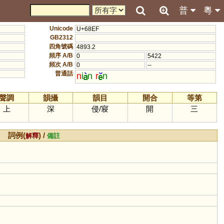
普
粵
Unicode
U+68EF
GB2312
四角號碼
4893.2
頻序 A/B
0
5422
頻次 A/B
0
--
普通話
n
i
n
r
n
聲調
韻攝
韻目
開合
等第
上
深
侵
/
寢
開
三
詞例(
) /
解釋
備註