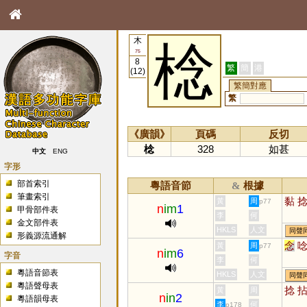
木
棯
75
8
繁
簡
港
(12)
繁簡對應
繁
《廣韻》
頁碼
反切
棯
328
如甚
中文
ENG
字形
部首索引
粵語音節
根據
&
筆畫索引
黏
黃
周
p77
n
im
1
甲骨部件表
李
何
金文部件表
HKLS
人文
同聲
形義源流通解
念
黃
周
p77
n
im
6
字音
李
何
粵語音節表
HKLS
人文
同聲
粵語聲母表
捻
黃
周
n
in
2
粵語韻母表
李
何
p178