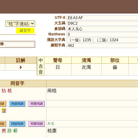
UTF-8
E6 A3 AF
大五碼
D9C2
倉頡碼
木人戈心
破音字
Matthews
0
漢語大字典
（一版）1235；（二版）1324
簡
康熙字典
462
註解
中
聲母
清濁
部位
古
日
次濁
齒
音
同音字
捻
拈
稔
崗棯
同韻
同韻同調
同聲同調
唸
廿
木名
同韻
同韻同調
同聲同調
拈
撚
跈
簐
棯棗