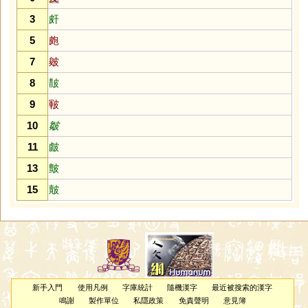
3
皯
5
皰
7
皴
8
皵
9
皸
10
皺
11
皻
13
皽
15
皾
新手入門
使用凡例
字庫統計
隨機漢字
最近被搜索的漢字
鳴謝
製作單位
私隱政策
免責聲明
意見簿