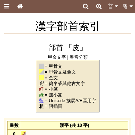
普
粵
漢字部首索引
部首 「皮」
甲金文字
|
粵音分類
= 甲骨文
= 甲骨文及金文
= 金文
斜
= 簡帛或其他古文字
紅
= 小篆
綠
= 無小篆
藍
= Unicode 擴展A/B區用字
粗
= 附插圖
畫數
漢字 (共 10 字)
0
皮