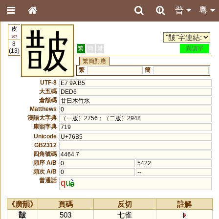
普
粵
皮
皵
107
8
繁
簡
港
異讀字
(13)
繁簡對應
繁
簡
UTF-8
E7 9A B5
大五碼
DED6
倉頡碼
廿日木竹水
Matthews
0
漢語大字典
（一版）2756；（二版）2948
康熙字典
719
Unicode
U+76B5
GB2312
四角號碼
4464.7
頻序 A/B
0
5422
頻次 A/B
0
--
普通話
q
u
《廣韻》
頁碼
反切
註解
皵
503
七雀