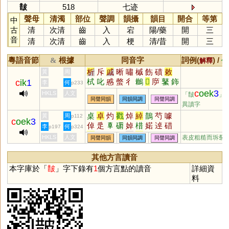
皵
518
七迹
聲母
清濁
部位
聲調
韻攝
韻目
開合
等第
中
古
清
次清
齒
入
宕
陽
/
藥
開
三
音
清
次清
齒
入
梗
清
/
昔
開
三
粵語音節
根據
同音字
詞例(
) /
&
解釋
備
析
斥
戚
晰
嘯
槭
飭
磧
敕
黃
周
栻
叱
慼
螫
彳
鶒
𢇛
㡿
鼜
鉓
c
ik
1
李
何
p233
蚸
遫
淔
畟
磩
鷘
鏚
抶
摵
c
oek
3
HKLS
人文
「皵
」
同聲同韻
同韻同調
同聲同調
異讀字
桌
卓
灼
戳
焯
綽
鵲
芍
噱
黃
周
p112
c
oek
3
倬
辵
𠦝
磭
婥
棤
婼
逴
碏
李
何
p197
p324
趠
踔
穛
獡
灂
汋
HKLS
人文
表皮粗糙而坼裂
同聲同韻
同韻同調
同聲同調
其他方言讀音
本字庫於「
皵
」字下錄有
1
個方言點的讀音
詳細資
料