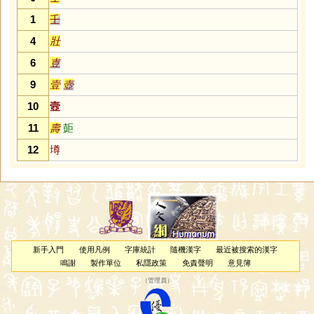
1
壬
4
壯
6
壴
9
壹
壺
10
壼
11
壽
壾
12
壿
新手入門
使用凡例
字庫統計
隨機漢字
最近被搜索的漢字
鳴謝
製作單位
私隱政策
免責聲明
意見簿
（
管理員
）