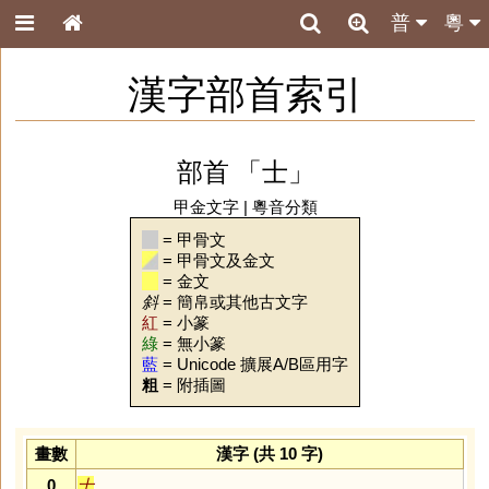
普
粵
漢字部首索引
部首 「士」
甲金文字
|
粵音分類
= 甲骨文
= 甲骨文及金文
= 金文
斜
= 簡帛或其他古文字
紅
= 小篆
綠
= 無小篆
藍
= Unicode 擴展A/B區用字
粗
= 附插圖
畫數
漢字 (共 10 字)
0
士