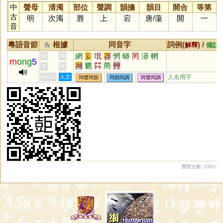
中
聲母
清濁
部位
聲調
韻攝
韻目
開合
等第
古
明
次濁
唇
上
宕
唐
/
蕩
開
一
音
粵語音節
根據
同音字
詞例(
) /
&
解釋
備註
網
妄
氓
莽
惘
蟒
罔
漭
輞
黃
周
m
ong
5
网
魍
茻
菵
艸
李
何
HKLS
人文
人名用字
同聲同韻
同韻同調
同聲同調
瀏覽次數: 2561