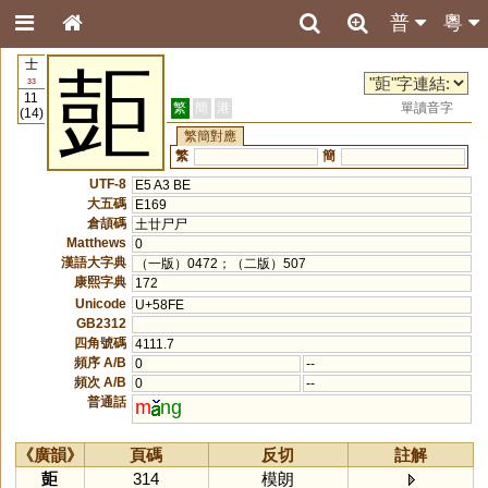
普
粵
士
壾
33
11
繁
簡
港
單讀音字
(14)
繁簡對應
繁
簡
UTF-8
E5 A3 BE
大五碼
E169
倉頡碼
土廿尸尸
Matthews
0
漢語大字典
（一版）0472；（二版）507
康熙字典
172
Unicode
U+58FE
GB2312
四角號碼
4111.7
頻序 A/B
0
--
頻次 A/B
0
--
普通話
m
ng
《廣韻》
頁碼
反切
註解
壾
314
模朗