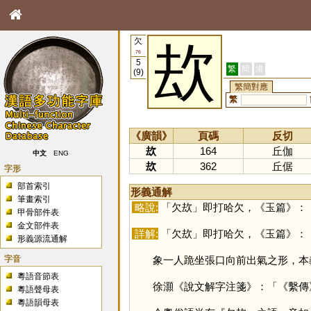
欠
㰦
76
5
繁
簡
港
(9)
繁簡對應
繁
《廣韻》
頁碼
反切
㰦
164
丘伽
中文
ENG
㰦
362
丘倨
字形
部首索引
形義通解
筆畫索引
略說:
「欠㰦」即打哈欠，《玉篇》：
甲骨部件表
金文部件表
詳解:
「欠㰦」即打哈欠，《玉篇》：
形義源流通解
字音
象一人跪坐張口向前出氣之形，本
粵語音節表
徐灝《說文解字注箋》：「《繫傳》
粵語聲母表
粵語韻母表