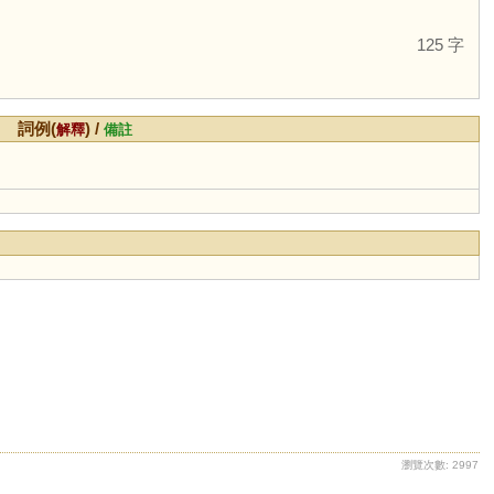
125 字
詞例(
) /
解釋
備註
瀏覽次數: 2997