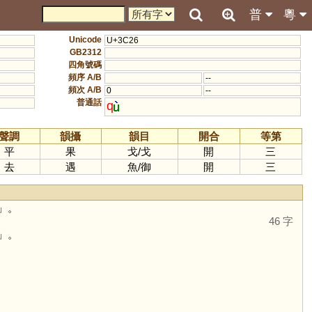
普
粵
Unicode
U+3C26
GB2312
四角號碼
頻序 A/B
--
頻次 A/B
0
--
普通話
q
聲調
韻攝
韻目
開合
等第
平
果
戈
/
戈
開
三
去
遇
魚
/
御
開
三
」。
46 字
」。