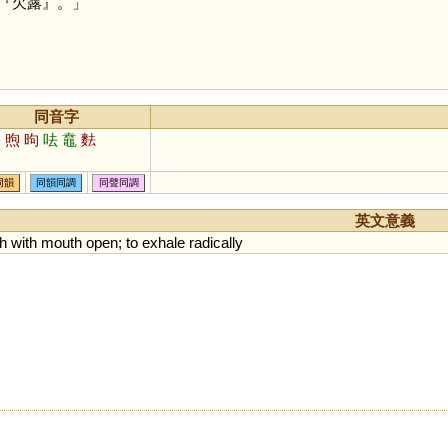
『欠露』。」
同音字
酗
煦
昫
呿
鼁
麮
同韻
同韻同調
同聲同調
英文意義
h
with
mouth
open
;
to
exhale
radically