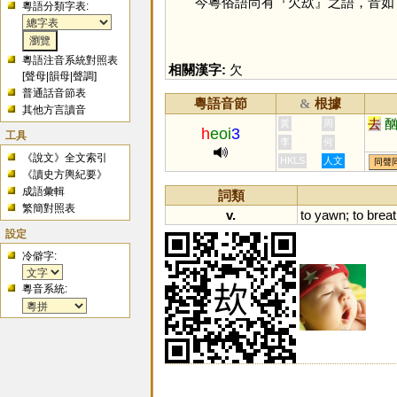
今粵俗語尚有『欠㰦』之語，音如
粵語分類字表:
粵語注音系統對照表
相關漢字:
欠
[
聲母
|
韻母
|
聲調
]
普通話音節表
粵語音節
根據
&
其他方言讀音
去
黃
周
h
eoi
3
工具
李
何
《說文》全文索引
HKLS
人文
同聲
《讀史方輿紀要》
成語彙輯
詞類
繁簡對照表
v.
to
yawn
;
to
breat
設定
冷僻字:
粵音系統: