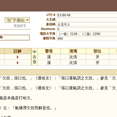
UTF-8
E3 B0 A6
大五碼
倉頡碼
土戈弓人
單讀音字
Matthews
0
漢語大字典
（一版）2136；（二版）2290
簡
康熙字典
494
註解
聲母
清濁
部位
中
古
溪
次清
牙
音
溪
次清
牙
「欠㰦，張口也。」《通俗文》：「張口運氣謂之欠㰦。」參見「
欠
「欠㰦，張口也。」《通俗文》：「張口運氣謂之欠㰦。」參見「
欠
義是本義是打哈欠。
云：『氣擁滯欠㰦而解是也。』