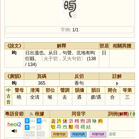
字例:
1/1
《說文》
解釋
部居
相關異體
昫
日出溫也。从日，句聲。北地有昫
日
衍縣。
〔火于切，又火句切〕
(138
/ 134)
《廣韻》
頁碼
反切
註解
昫
365
香句
中
聲母
清濁
部位
聲調
韻攝
韻目
開合
等第
古
曉
全清
喉
去
遇
虞
/
遇
合
三
音
粵語音節
根據
同音字
詞例(
) /
&
解釋
備
去
許
休
滸
栩
煦
詡
咻
姁
黃
周
p41
p71
h
eoi
2
欨
冔
喣
鄦
珝
祤
紶
李
何
p74
HKLS
人文
溫暖
同聲同韻
同韻同調
同聲同調