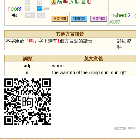
去
酗
煦
㰦
呿
鼁
麮
黃
周
h
eoi
3
李
何
p296
h
eoi
2
HKLS
人文
「昫
」的
同聲同韻
同韻同調
同聲同調
異讀字
其他方言讀音
本字庫於「
昫
」字下錄有
1
個方言點的讀音
詳細資
料
詞類
英文意義
adj.
warm
n.
the
warmth
of
the
rising
sun
;
sunlight
瀏覽次數: 8862