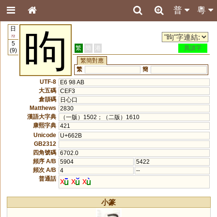
普
粵
日
昫
72
5
繁
簡
港
異讀字
(9)
繁簡對應
繁
簡
UTF-8
E6 98 AB
大五碼
CEF3
倉頡碼
日心口
Matthews
2830
漢語大字典
（一版）1502；（二版）1610
康熙字典
421
Unicode
U+662B
GB2312
四角號碼
6702.0
頻序 A/B
5904
5422
頻次 A/B
4
--
普通話
x
x
x
小篆