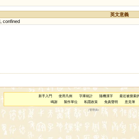
英文意義
d
,
confined
新手入門
使用凡例
字庫統計
隨機漢字
最近被搜索
鳴謝
製作單位
私隱政策
免責聲明
意見簿
（
管理員
）