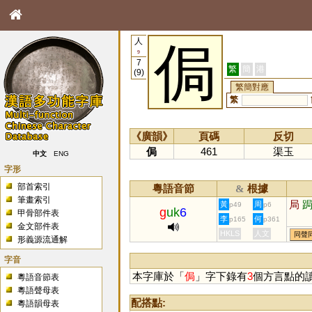
人
侷
9
7
繁
簡
港
(9)
繁簡對應
繁
《廣韻》
頁碼
反切
侷
461
渠玉
中文
ENG
字形
部首索引
粵語音節
根據
&
筆畫索引
局
黃
周
p49
p6
g
uk
6
甲骨部件表
李
何
p165
p361
金文部件表
HKLS
人文
同聲
形義源流通解
字音
本字庫於「
侷
」字下錄有
3
個方言點的
粵語音節表
粵語聲母表
配搭點:
粵語韻母表