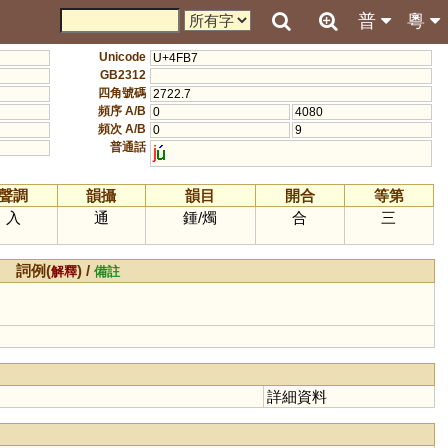
普
粵
Unicode
U+4FB7
GB2312
四角號碼
2722.7
頻序 A/B
0
4080
頻次 A/B
0
9
普通話
j
聲調
韻攝
韻目
開合
等第
入
通
鍾
/
燭
合
三
詞例(
) /
解釋
備註
詳細資料