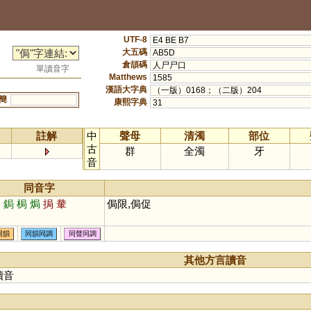
UTF-8
E4 BE B7
大五碼
AB5D
倉頡碼
人尸尸口
單讀音字
Matthews
1585
漢語大字典
（一版）0168；（二版）204
簡
康熙字典
31
註解
中
聲母
清濁
部位
古
群
全濁
牙
音
同音字
跼
鋦
梮
焗
挶
輂
侷限,侷促
同韻
同韻同調
同聲同調
其他方言讀音
讀音