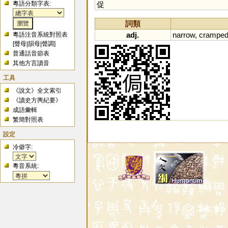
粵語分類字表:
促
詞類
adj.
narrow
,
crampe
粵語注音系統對照表
[
聲母
|
韻母
|
聲調
]
普通話音節表
其他方言讀音
工具
《說文》全文索引
《讀史方輿紀要》
成語彙輯
繁簡對照表
設定
冷僻字:
粵音系統: