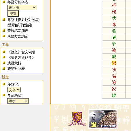
粵語分類字表:
杼
榻
狹
粵語注音系統對照表
眯
[
聲母
|
韻母
|
聲調
]
睧
普通話音節表
其他方言讀音
瞇
窄
工具
褊
《說文》全文索引
覷
《讀史方輿紀要》
鄙
成語彙輯
繁簡對照表
陜
隘
設定
險
冷僻字:
骹
齪
粵音系統: