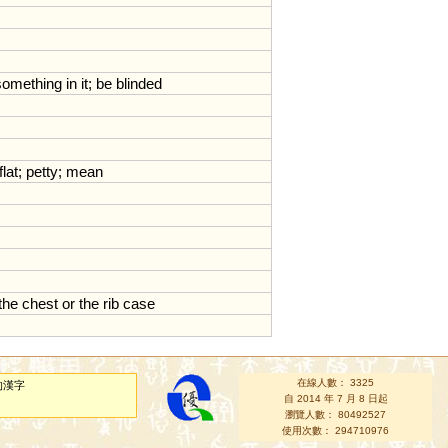
something
in
it
;
be
blinded
flat
;
petty
;
mean
the
chest
or
the
rib
case
在線人數： 3325
的漢字
自 2014 年 7 月 8 日起
瀏覽人數： 80492527
使用次數： 294710976