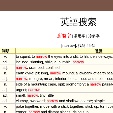
英語搜索
所有字
|
常用字
|
冷僻字
[
narrow
], 找到 26 個
詞類
意義
v.
to
squint
;
to
narrow
the
eyes
into
a
slit
;
to
hlance
side
ways
adj.
inclined
,
slanting
,
oblique
,
humble
,
narrow
adj.
narrow
,
cramped
,
confined
n.
earth
dyke
;
pit
;
long
,
narrow
mound
;
a
lowbank
of
earth
bet
adj.
narrow
;
meagre
,
mean
,
inferior
;
be
cautious
and
meticulou
n.
side
of
a
mountain
;
cape
,
spit
;
promontory
;
a
narrow
passa
adj.
urgent
;
narrow
adj.
small
,
narrow
,
tiny
,
little
adj.
clumsy
,
awkward
;
narrow
and
shallow
;
coarse
;
simple
v.
poke
together
,
move
with
a
stick
together
;
stick
up
,
turn
up
n.
corner
;
narrow
and
distant
places
;
rising
sun