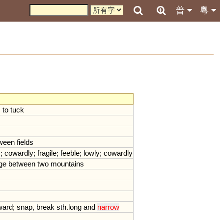
普
粵
;
to
tuck
ween
fields
s
;
cowardly
;
fragile
;
feeble
;
lowly
;
cowardly
ge
between
two
mountains
ward
;
snap
,
break
sth
.
long
and
narrow