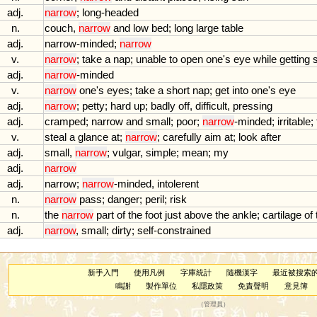
adj.
narrow
;
long
-
headed
n.
couch
,
narrow
and
low
bed
;
long
large
table
adj.
narrow
-
minded
;
narrow
v.
narrow
;
take
a
nap
;
unable
to
open
one
'
s
eye
while
getting
adj.
narrow
-
minded
v.
narrow
one
'
s
eyes
;
take
a
short
nap
;
get
into
one
'
s
eye
adj.
narrow
;
petty
;
hard
up
;
badly
off
,
difficult
,
pressing
adj.
cramped
;
narrow
and
small
;
poor
;
narrow
-
minded
;
irritable
;
v.
steal
a
glance
at
;
narrow
;
carefully
aim
at
;
look
after
adj.
small
,
narrow
;
vulgar
,
simple
;
mean
;
my
adj.
narrow
adj.
narrow
;
narrow
-
minded
,
intolerent
n.
narrow
pass
;
danger
;
peril
;
risk
n.
the
narrow
part
of
the
foot
just
above
the
ankle
;
cartilage
of
adj.
narrow
,
small
;
dirty
;
self
-
constrained
新手入門
使用凡例
字庫統計
隨機漢字
最近被搜索
鳴謝
製作單位
私隱政策
免責聲明
意見簿
（
管理員
）