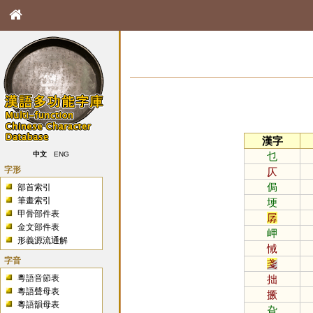
漢字
乜
中文
ENG
字形
仄
侷
部首索引
筆畫索引
埂
甲骨部件表
孱
金文部件表
岬
形義源流通解
悈
字音
戔
粵語音節表
拙
粵語聲母表
撅
粵語韻母表
旮