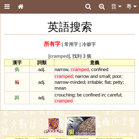
普
粵
英語搜索
所有字
|
常用字
|
冷僻字
[
cramped
], 找到 3 個
漢字
詞類
意義
侷
adj.
narrow
,
cramped
,
confined
cramped
;
narrow
and
small
;
poor
;
褊
adj.
narrow
-
minded
;
irritable
;
flat
;
petty
;
mean
crouching
;
be
confined
in
;
careful
;
跼
adj.
cramped