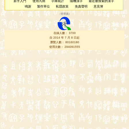
新手入門
使用凡例
字庫統計
隨機漢字
最近被搜索的漢字
鳴謝
製作單位
私隱政策
免責聲明
意見簿
（
管理員
）
在線人數： 3700
自 2014 年 7 月 8 日起
瀏覽人數： 80160180
使用次數： 294091555