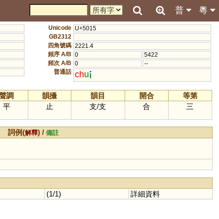
普
粵
Unicode
U+5015
GB2312
四角號碼
2221.4
頻序 A/B
0
5422
頻次 A/B
0
--
普通話
ch
u
聲調
韻攝
韻目
開合
等第
平
止
支
/
支
合
三
詞例(
) /
解釋
備註
(1/1)
詳細資料