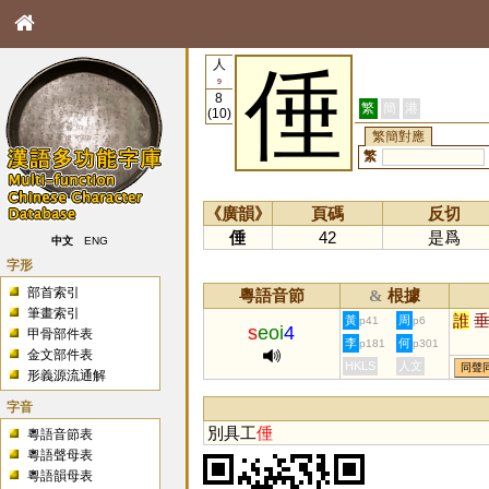
人
倕
9
8
繁
簡
港
(10)
繁簡對應
繁
《廣韻》
頁碼
反切
倕
42
是爲
中文
ENG
字形
部首索引
粵語音節
根據
&
筆畫索引
誰
黃
周
p41
p6
s
eoi
4
甲骨部件表
李
何
p181
p301
金文部件表
HKLS
人文
同聲
形義源流通解
字音
別具工
倕
粵語音節表
粵語聲母表
粵語韻母表