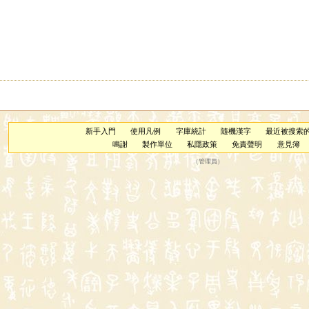
新手入門
使用凡例
字庫統計
隨機漢字
最近被搜索
鳴謝
製作單位
私隱政策
免責聲明
意見簿
（
管理員
）