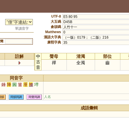
UTF-8
E5 80 95
大五碼
D45B
倉頡碼
人竹十一
單讀音字
Matthews
0
漢語大字典
（一版）0179；（二版）216
簡
康熙字典
35
註解
中
聲母
清濁
部位
古
禪
全濁
齒
音
同音字
垂
錘
陲
圌
箠
厜
脽
埣
人名
同韻
同韻同調
同聲同調
成語彙輯