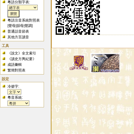
粵語分類字表:
粵語注音系統對照表
[
聲母
|
韻母
|
聲調
]
普通話音節表
其他方言讀音
工具
《說文》全文索引
《讀史方輿紀要》
成語彙輯
繁簡對照表
設定
冷僻字:
粵音系統: