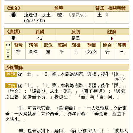
《說文》
解釋
部居
相關異體
垂
遠邊也。从土，𠂹聲。
〔是爲切〕
土
𡍮
(289 / 291)
《廣韻》
頁碼
反切
註解
垂
42
是爲
中
聲母
清濁
部位
聲調
韻攝
韻目
開合
等第
古
禪
全濁
齒
平
止
支
/
支
合
三
音
形義通解
略說:
從「
土
」，「
𠂹
」聲，本義為邊際、邊疆，後作「
陲
」。
25 字
詳解:
從「
土
」，「
𠂹
」聲，本義為邊際、邊疆，後作「
陲
」。
《說文》：「遠邊也。从土，𠂹聲。」《荀子‧臣道》：「邊境
之臣處，則疆垂不喪。」楊倞注：「『垂』與『陲』同。」
「
垂
」可表示旁邊。《書‧顧命》：「一人冕執戣，立於東
垂；一人冕執瞿，立於西垂。」孫星衍疏：「垂是邊，蓋堂下
之邊也。」
「
垂
」也表示掛下、懸掛。《詩‧小雅‧都人士》：「彼都人