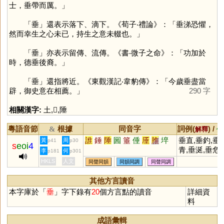
士，垂帶而厲。」
「
垂
」還表示落下、滴下。《荀子‧禮論》：「垂涕恐懼，
然而幸生之心未已，持生之意未輟也。」
「
垂
」亦表示留傳、流傳。《書‧微子之命》：「功加於
時，德垂後裔。」
「
垂
」還指將近。《東觀漢記‧韋豹傳》：「今歲垂盡當
辟，御史意在相薦。」
290 字
相關漢字:
土
,
𠂹
,
陲
粵語音節
根據
同音字
詞例(
) /
&
解釋
備
誰
錘
陲
圌
箠
倕
厜
脽
埣
垂直,垂釣,垂
黃
周
p41
p30
s
eoi
4
青,垂涎,垂危,
李
何
p181
p301
垂詢,垂楊,垂
HKLS
人文
同聲同韻
同韻同調
同聲同調
死,垂簾聽政,
頭喪氣,垂愛,
其他方言讀音
涎三尺,垂柳,
本字庫於「
垂
」字下錄有
20
個方言點的讀音
詳細資
老,垂下,垂暮,
料
垂手,垂手可得
垂憐
成語彙輯