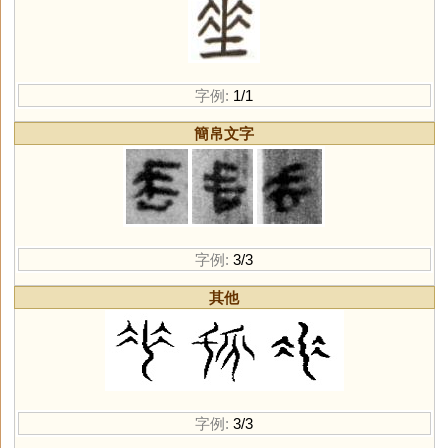
字例:
1/1
簡帛文字
字例:
3/3
其他
字例:
3/3