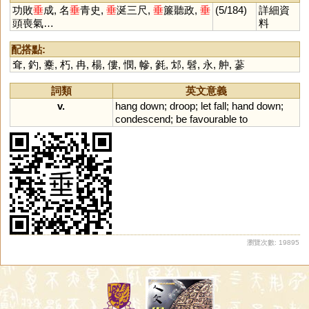
功敗
垂
成, 名
垂
青史,
垂
涎三尺,
垂
簾聽政,
垂
(5/184)
詳細資
頭喪氣…
料
配搭點:
耷
,
釣
,
櫜
,
朽
,
冉
,
楊
,
僂
,
憫
,
幓
,
毿
,
邥
,
髫
,
永
,
舯
,
蔘
詞類
英文意義
v.
hang
down
;
droop
;
let
fall
;
hand
down
;
condescend
;
be
favourable
to
瀏覽次數: 19895