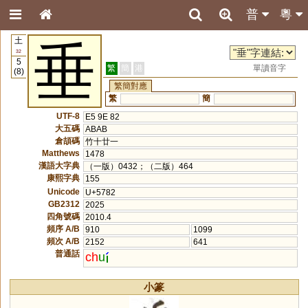
普
粵
土
垂
32
5
繁
簡
港
單讀音字
(8)
繁簡對應
繁
簡
UTF-8
E5 9E 82
大五碼
ABAB
倉頡碼
竹十廿一
Matthews
1478
漢語大字典
（一版）0432；（二版）464
康熙字典
155
Unicode
U+5782
GB2312
2025
四角號碼
2010.4
頻序 A/B
910
1099
頻次 A/B
2152
641
普通話
ch
u
小篆