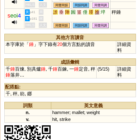
篨
膗
蒢
慛
凗
湷
沝
魋
磪
HKLS
人文
同聲同韻
同韻同調
同聲同調
菙
腄
搥
鎚
誰
垂
陲
圌
箠
倕
厜
脽
埣
秤錘
黃
周
p41
s
eoi
4
李
何
p181
HKLS
人文
同聲同韻
同韻同調
同聲同調
其他方言讀音
本字庫於「
錘
」字下錄有
20
個方言點的讀音
詳細資
料
成語彙輯
千
錘
百煉, 別具爐
錘
, 千
錘
百鍊, 一
錘
定音, 秤
(5/15)
詳細資
錘
落井…
料
配搭點:
千
,
秤
,
紡
,
鎯
詞類
英文意義
n.
hammer
;
mallet
;
weight
v.
hit
,
strike