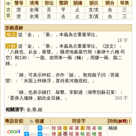
聲母
清濁
部位
聲調
韻攝
韻目
開合
等第
中
古
澄
全濁
舌
平
止
支
/
支
合
三
音
澄
全濁
舌
去
止
支
/
寘
合
三
形義通解
略說:
從「
金
」，「
垂
」，本義為古重量單位。
18 字
詳解:
從「
金
」，「
垂
」，本義為古重量單位。《說文》：
「八銖也。从金，垂聲。」睡虎地秦墓竹簡《秦律十八種‧司
空》簡130：「一脂、攻間車一兩（輛），用膠一兩、脂二
錘。」
「
錘
」可表示秤砣，亦作「
鎚
」。敦煌曲子詞〈菩薩
蠻〉：「水面上秤錘浮，直待黃河徹底枯。」
「
錘
」也表示錘打、敲擊。宋劉過〈湖學別蘇召叟〉：
「委身入壚錘，顧此金百鍊。」
163 字
相關漢字:
金
,
垂
,
鎚
粵語音節
根據
同音字
詞例(
) /
&
解釋
備
除
隨
徐
摧
屠
廚
隋
崔
櫥
稱錘
黃
周
p185
c
eoi
4
捶
涂
椎
槌
滁
蜍
鉏
棰
箠
李
何
p181
p304