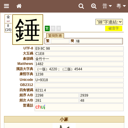
普
粵
金
錘
167
8
繁
簡
港
破音字
(16)
繁簡對應
繁
簡
锤
UTF-8
E9 8C 98
大五碼
C1E8
倉頡碼
金竹十一
Matthews
1482
漢語大字典
（一版）4220；（二版）4544
康熙字典
1238
Unicode
U+9318
GB2312
四角號碼
8211.4
頻序 A/B
2298
2939
頻次 A/B
281
48
普通話
ch
u
小篆