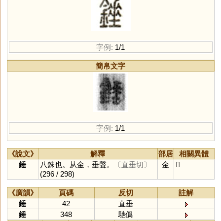
字例:
1/1
簡帛文字
字例:
1/1
《說文》
解釋
部居
相關異體
錘
八銖也。从金，垂聲。
〔直垂切〕
金
𨭇
(296 / 298)
《廣韻》
頁碼
反切
註解
錘
42
直垂
錘
348
馳僞