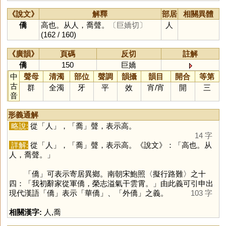
《說文》
解釋
部居
相關異體
僑
高也。从人，喬聲。
〔巨嬌切〕
人
(162 / 160)
《廣韻》
頁碼
反切
註解
僑
150
巨嬌
中
聲母
清濁
部位
聲調
韻攝
韻目
開合
等第
古
群
全濁
牙
平
效
宵
/
宵
開
三
音
形義通解
略說:
從「
人
」，「
喬
」聲，表示高。
14 字
詳解:
從「
人
」，「
喬
」聲，表示高。《說文》：「高也。从
人，喬聲。」
「
僑
」可表示寄居異鄉。南朝宋鮑照〈擬行路難〉之十
四：「我初辭家從軍僑，榮志溢氣干雲霄。」由此義可引申出
現代漢語「
僑
」表示「華僑」、「外僑」之義。
103 字
相關漢字:
人
,
喬