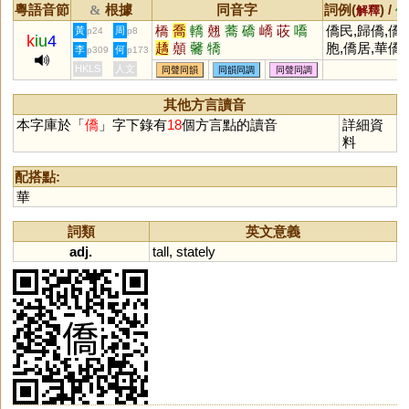
粵語音節
根據
同音字
詞例(
) /
&
解釋
備
橋
喬
轎
翹
蕎
礄
嶠
荍
嘺
僑民,歸僑,僑
黃
周
p24
p8
k
iu
4
趫
顤
毊
犞
胞,僑居,華僑
李
何
p309
p173
HKLS
人文
同聲同韻
同韻同調
同聲同調
其他方言讀音
本字庫於「
僑
」字下錄有
18
個方言點的讀音
詳細資
料
配搭點:
華
詞類
英文意義
adj.
tall
,
stately