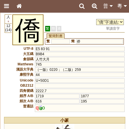
普
粵
人
僑
9
12
繁
簡
港
單讀音字
(14)
繁簡對應
繁
簡
侨
UTF-8
E5 83 91
大五碼
B9B4
倉頡碼
人竹大月
Matthews
745
漢語大字典
（一版）0220；（二版）259
康熙字典
44
Unicode
U+50D1
GB2312
四角號碼
2222.7
頻序 A/B
1719
1877
頻次 A/B
616
195
普通話
q
i
o
小篆