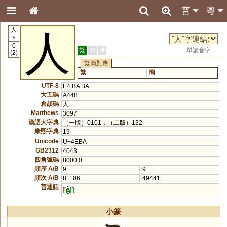
普
粵
人
人
9
0
繁
簡
港
單讀音字
(2)
繁簡對應
繁
簡
UTF-8
E4 BA BA
大五碼
A448
倉頡碼
人
Matthews
3097
漢語大字典
（一版）0101；（二版）132
康熙字典
19
Unicode
U+4EBA
GB2312
4043
四角號碼
8000.0
頻序 A/B
9
9
頻次 A/B
81106
49441
普通話
r
n
小篆