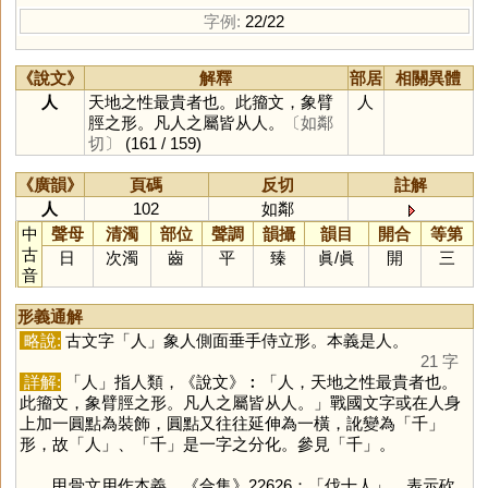
字例:
22/22
《說文》
解釋
部居
相關異體
人
天地之性最貴者也。此籀文，象臂
人
脛之形。凡人之屬皆从人。
〔如鄰
切〕
(161 / 159)
《廣韻》
頁碼
反切
註解
人
102
如鄰
中
聲母
清濁
部位
聲調
韻攝
韻目
開合
等第
古
日
次濁
齒
平
臻
眞
/
眞
開
三
音
形義通解
略說:
古文字「
人
」象人側面垂手侍立形。本義是人。
21 字
詳解:
「
人
」指人類，《說文》︰「人，天地之性最貴者也。
此籀文，象臂脛之形。凡人之屬皆从人。」戰國文字或在人身
上加一圓點為裝飾，圓點又往往延伸為一橫，訛變為「
千
」
形，故「
人
」、「
千
」是一字之分化。參見「
千
」。
甲骨文用作本義，《合集》22626：「伐十人」，表示砍