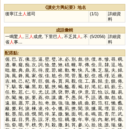
《讀史方輿紀要》地名
後寧江土
人
巡司
(1/1)
詳細資
料
成語彙輯
一鳴驚
人
, 三
人
成虎, 下里巴
人
, 不乏其
人
, 不
(5/2056)
詳細資
省
人
事…
料
配搭點:
偓
,
巴
,
百
,
佛
,
悲
,
逼
,
壁
,
璧
,
冰
,
必
,
別
,
彪
,
傍
,
僕
,
本
,
慘
,
尋
,
稠
,
遒
,
輋
,
癡
,
痴
,
次
,
詞
,
憸
,
楚
,
矬
,
碏
,
幢
,
草
,
傳
,
佺
,
旦
,
隸
,
逗
,
地
,
咄
,
敵
,
典
,
鼎
,
丟
,
待
,
度
,
菪
,
睹
,
動
,
奪
,
快
,
凡
,
沸
,
乏
,
瓬
,
夫
,
婦
,
誨
,
風
,
鋒
,
風
,
家
,
假
,
佳
,
尬
,
价
,
間
,
菅
,
戛
,
鮫
,
佼
,
感
,
殣
,
近
,
緪
,
吉
,
畸
,
己
,
杞
,
寄
,
巨
,
個
,
各
,
賈
,
局
,
觀
,
倌
,
工
,
寡
,
歸
,
圭
,
饋
,
倦
,
下
,
駭
,
客
,
嚇
,
黑
,
欺
,
魌
,
挾
,
蝎
,
醢
,
看
,
褐
,
好
,
澔
,
紅
,
鋗
,
嶔
,
壬
,
任
,
歅
,
荵
,
仁
,
引
,
尤
,
訧
,
誘
,
褎
,
野
,
夜
,
伊
,
意
,
宜
,
怡
,
以
,
擬
,
易
,
亦
,
閹
,
掩
,
妖
,
要
,
蕘
,
仰
,
讓
,
庸
,
予
,
愚
,
與
,
予
,
語
,
遇
,
御
,
怨
,
猿
,
遠
,
願
,
愿
,
芹
,
及
,
扣
,
奇
,
旗
,
強
,
強
,
膾
,
繢
,
曲
,
窮
,
笻
,
狂
,
懶
,
蠡
,
籬
,
嫠
,
利
,
淚
,
楝
,
凌
,
伶
,
令
,
獵
,
茢
,
撩
,
閬
,
浪
,
擄
,
罵
,
埋
,
盲
,
卯
,
貌
,
墨
,
陌
,
緡
,
憫
,
聞
,
侔
,
某
,
媺
,
魅
,
面
,
明
,
名
,
鳴
,
苗
,
杳
,
茫
,
武
,
暮
,
媒
,
目
,
男
,
吾
,
誤
,
牙
,
危
,
狺
,
耦
,
傲
,
年
,
寧
,
佞
,
內
,
耐
,
軻
,
毐
,
怕
,
奅
,
噴
,
平
,
榜
,
旁
,
判
,
殺
,
撒
,
剎
,
筲
,
參
,
沁
,
拾
,
捨
,
誰
,
瑞
,
燧
,