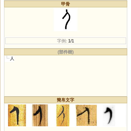
甲骨
字例:
1/1
(部件樹)
人
簡帛文字