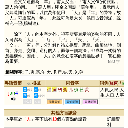
金文又通假為「
年
」，甫人父匜：「甫人父乍(作)旅匜，
萬人(年)用。」「萬人用」即金文習語「萬年用」，表示甫人
父鑄造隨行的匜，以供萬年使用。「
人
」是「
年
」的聲符，故
「
人
」可通假為「
年
」，此說可為章太炎「娘日古音歸泥」說
補充一證(楊樹達)。
除了「
人
」的本字之外，視乎所要表示的姿勢的不同，人
又可寫為「
大
」、「
卩
」、「
尸
」、「
夨
」、「
夭
」、
「
交
」、「
屰
」等，分別解作站立揚臂、跪坐、曲膝坐地、側
首、奔走、交腿、逆行的人，而每一個寫法，都成為一獨特的
意義構件。因此，「
人
」的意念在漢字的意義世界中，實在極
為重要。
880 字
相關漢字:
千
,
夷
,
鬲
,
年
,
大
,
卩
,
尸
,
夨
,
夭
,
交
,
屰
粵語音節
根據
同音字
詞例(
) /
&
解釋
備
仁
寅
紉
夤
儿
殥
芢
蔩
人員,人民,人
黃
周
p15
p3
j
an
4
生,人口,人事,
李
何
p3
p104
人物,人才,人
HKLS
人文
同聲同韻
同韻同調
同聲同調
格,人道,人選,
人質,人權,人
其他方言讀音
類,人心惶惶
本字庫於「
人
」字下錄有
18
個方言點的讀音
詳細資
料