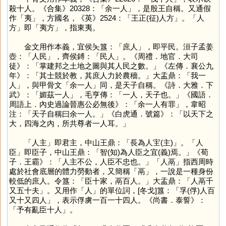
殺十人。《合集》20328：「余一人」，是殷王自稱。又通假
作「
夷
」，方國名，《英》2524：「王正(征)人方」。「人
方」即「夷方」，指東夷。
金文用作本義，宜侯夨簋：「庶人」，即平民。洹子孟姜
壺：「人民」，齊侯鎛：「民人」。《周禮．地官．大司
徒》：「掌建邦之土地之圖與其人民之數。」《左傳．襄公九
年》：「其士競於教，其庶人力於農穡。」大盂鼎：「我一
人」，與甲骨文「余一人」同，是天子自稱。《詩．大雅．下
武》：「媚茲一人」，毛亨傳：「一人，天子也。」《國語．
周語上．內史過論晉惠公必無後》：「余一人有罪」，韋昭
注：「天子自稱曰余一人。」《白虎通．號篇》：「以天下之
大，四海之內，所共尊者一人耳。」
「人主」即君主，中山王鼎：「長為人宔(主)」。「人
臣」即臣子，中山王鼎：「智(知)為人臣之宜(義)焉。」《荀
子．王霸》：「人主不公，人臣不忠也。」「人鬲」指西周時
處於社會底層的體力勞動者，又簡稱「
鬲
」，一說是一種身份
較低的庶人。令簋：「臣十家，鬲百人。」大盂鼎：「人鬲千
又五十夫」。又用作「
人
」的單位詞，[冬戈]簋：「孚(俘)人百
又十又四人」，表示俘虜一百一十四人。《尚書．泰誓》：
「予有亂臣十人」。