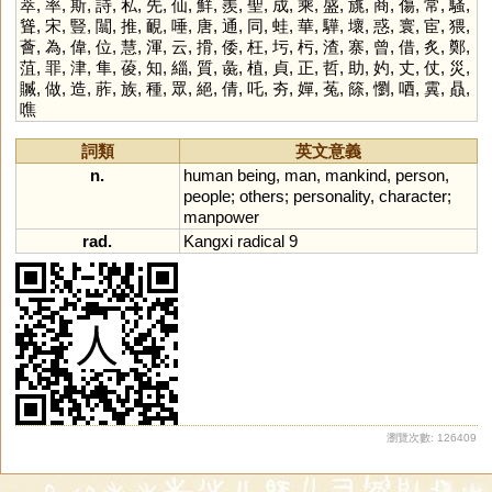
萃
,
率
,
斯
,
詩
,
私
,
先
,
仙
,
鮮
,
羨
,
聖
,
成
,
乘
,
盛
,
旐
,
商
,
傷
,
常
,
騷
,
聳
,
宋
,
豎
,
闒
,
推
,
靦
,
唾
,
唐
,
通
,
同
,
蛙
,
華
,
驊
,
壞
,
惑
,
寰
,
宦
,
猥
,
薈
,
為
,
偉
,
位
,
慧
,
渾
,
云
,
搰
,
倭
,
枉
,
圬
,
杇
,
渣
,
寨
,
曾
,
借
,
炙
,
鄭
,
菹
,
罪
,
津
,
隼
,
葰
,
知
,
緇
,
質
,
彘
,
植
,
貞
,
正
,
哲
,
助
,
妁
,
丈
,
仗
,
災
,
贓
,
做
,
造
,
葄
,
族
,
種
,
眾
,
絕
,
倩
,
吒
,
夯
,
嬋
,
菟
,
篨
,
懰
,
唒
,
霬
,
贔
,
噍
詞類
英文意義
n.
human
being
,
man
,
mankind
,
person
,
people
;
others
;
personality
,
character
;
manpower
rad.
Kangxi
radical
9
瀏覽次數: 126409