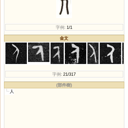
字例:
1/1
金文
字例:
21/317
(部件樹)
人