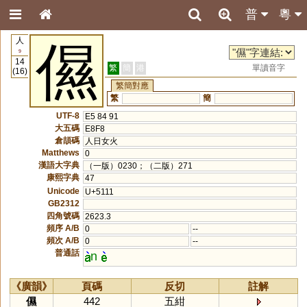
普
粵
人
儑
9
14
繁
簡
港
單讀音字
(16)
繁簡對應
繁
簡
UTF-8
E5 84 91
大五碼
E8F8
倉頡碼
人日女火
Matthews
0
漢語大字典
（一版）0230；（二版）271
康熙字典
47
Unicode
U+5111
GB2312
四角號碼
2623.3
頻序 A/B
0
--
頻次 A/B
0
--
普通話
n
《廣韻》
頁碼
反切
註解
儑
442
五紺