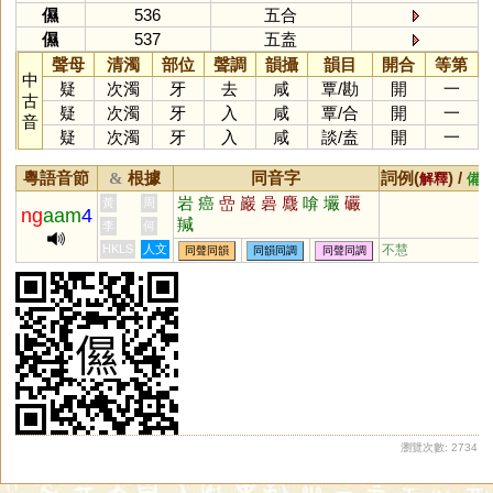
儑
536
五合
儑
537
五盍
聲母
清濁
部位
聲調
韻攝
韻目
開合
等第
中
疑
次濁
牙
去
咸
覃
/
勘
開
一
古
疑
次濁
牙
入
咸
覃
/
合
開
一
音
疑
次濁
牙
入
咸
談
/
盍
開
一
粵語音節
根據
同音字
詞例(
) /
&
解釋
備
岩
癌
嵒
巖
碞
麙
啽
壧
礹
黃
周
ng
aam
4
羬
李
何
HKLS
人文
不慧
同聲同韻
同韻同調
同聲同調
瀏覽次數: 2734