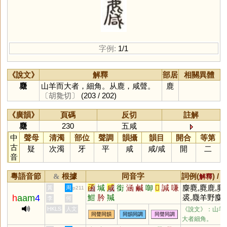
字例:
1/1
《說文》
解釋
部居
相關異體
麙
山羊而大者，細角。从鹿，咸聲。
鹿
〔胡毚切〕
(203 / 202)
《廣韻》
頁碼
反切
註解
麙
230
五咸
中
聲母
清濁
部位
聲調
韻攝
韻目
開合
等第
古
疑
次濁
牙
平
咸
咸
/
咸
開
二
音
粵語音節
根據
同音字
詞例(
) /
&
解釋
函
堿
咸
銜
涵
鹹
啣
𤯌
諴
嗛
麋麑,麑鹿,麑
黃
周
p211
h
aam
4
魽
肣
羬
裘,麙羊野麋
(
李
何
出揚雄〈蜀都
HKLS
人文
《說文》：山羊
同聲同韻
同韻同調
同聲同調
,鉏麑觸
賦〉)
大者細角。