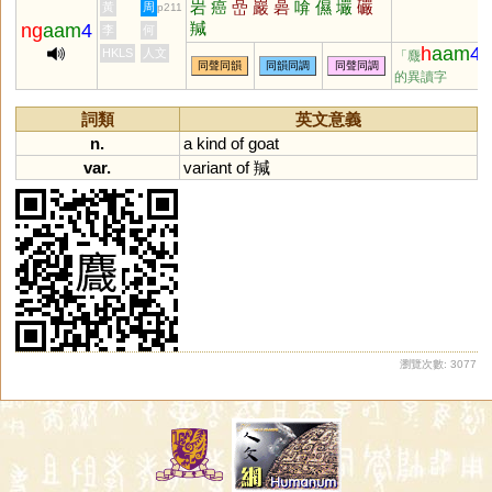
岩
癌
嵒
巖
碞
啽
儑
壧
礹
黃
周
p211
羬
ng
aam
4
李
何
h
aam
4
HKLS
人文
「麙
同聲同韻
同韻同調
同聲同調
的異讀字
詞類
英文意義
n.
a
kind
of
goat
var.
variant
of
羬
瀏覽次數: 3077