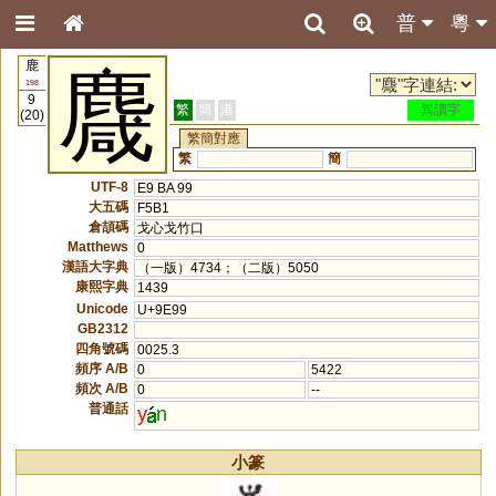
普
粵
鹿
麙
198
9
繁
簡
港
異讀字
(20)
繁簡對應
繁
簡
UTF-8
E9 BA 99
大五碼
F5B1
倉頡碼
戈心戈竹口
Matthews
0
漢語大字典
（一版）4734；（二版）5050
康熙字典
1439
Unicode
U+9E99
GB2312
四角號碼
0025.3
頻序 A/B
0
5422
頻次 A/B
0
--
普通話
y
n
小篆