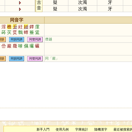
古
疑
次濁
牙
音
疑
次濁
牙
同音字
吟
淫
檐
壬
紝
妊
鐔
霪
銋
荶
苂
烎
鷣
蟫
簷
鵀
冘
僭越
同韻
同韻同調
同聲同調
癌
嵒
巖
麙
啽
儑
壧
礹
同「
巖
」
同韻
同韻同調
同聲同調
新手入門
使用凡例
字庫統計
隨機漢字
最近被搜索