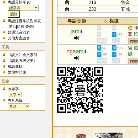
碞
219
魚金
粵語分類字表:
碞
230
五咸
粵語音節
根據
&
粵語注音系統對照表
[
聲母
|
韻母
|
聲調
]
任
黃
周
j
am
4
普通話音節表
崟
李
何
p93
其他方言讀音
婬
HKLS
人文
同聲
工具
岩
黃
周
p4
p117
ng
aam
4
羬
李
何
《說文》全文索引
p88
p30
《讀史方輿紀要》
HKLS
人文
同聲
成語彙輯
繁簡對照表
設定
冷僻字:
粵音系統: