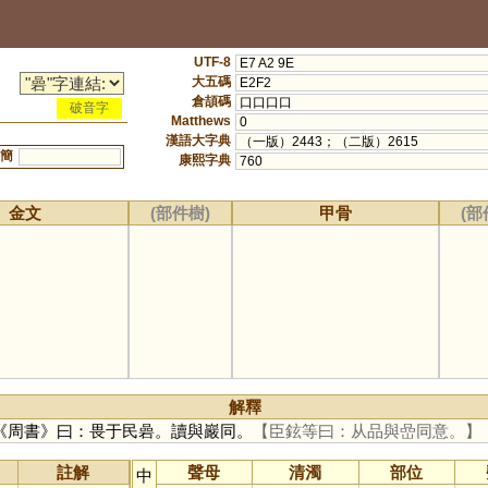
UTF-8
E7 A2 9E
大五碼
E2F2
倉頡碼
口口口口
破音字
Matthews
0
漢語大字典
（一版）2443；（二版）2615
簡
康熙字典
760
金文
(部件樹)
甲骨
(部
解釋
《周書》曰：畏于民碞。讀與巖同。
【臣鉉等曰：从品與嵒同意。】
註解
聲母
清濁
部位
中