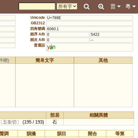
普
粵
Unicode
U+789E
GB2312
四角號碼
6060.1
頻序 A/B
0
5422
頻次 A/B
0
--
普通話
y
n
件樹)
簡帛文字
其他
部居
相關異體
〔五銜切〕
(195 / 193)
石
聲調
韻攝
韻目
開合
等第