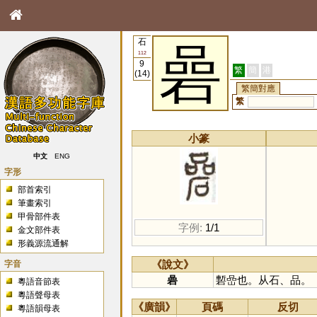
石
碞
112
9
繁
簡
港
(14)
繁簡對應
繁
小篆
中文
ENG
字形
部首索引
筆畫索引
甲骨部件表
字例:
1/1
金文部件表
形義源流通解
字音
《說文》
碞
磛嵒也。从石、品。
粵語音節表
粵語聲母表
《廣韻》
頁碼
反切
粵語韻母表