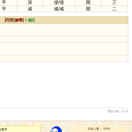
平
深
侵
/
侵
開
三
平
咸
咸
/
咸
開
二
詞例(
) /
解釋
備註
瀏覽次數: 3579
在線人數： 4060
的漢字