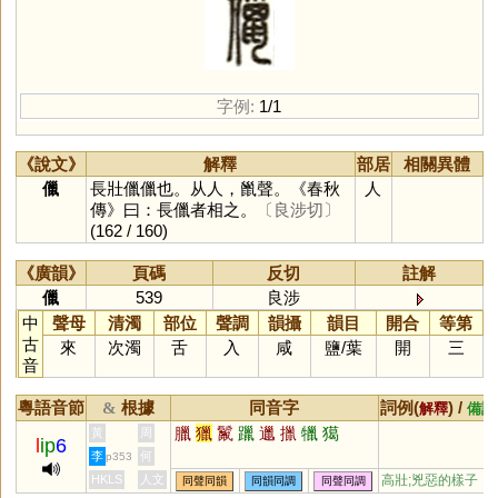
字例:
1/1
《說文》
解釋
部居
相關異體
儠
長壯儠儠也。从人，巤聲。《春秋
人
傳》曰：長儠者相之。
〔良涉切〕
(162 / 160)
《廣韻》
頁碼
反切
註解
儠
539
良涉
中
聲母
清濁
部位
聲調
韻攝
韻目
開合
等第
古
來
次濁
舌
入
咸
鹽
/
葉
開
三
音
粵語音節
根據
同音字
詞例(
) /
&
解釋
備註
臘
獵
鬣
躐
邋
擸
犣
獦
黃
周
l
ip
6
李
何
p353
HKLS
人文
高壯;兇惡的樣子
同聲同韻
同韻同調
同聲同調