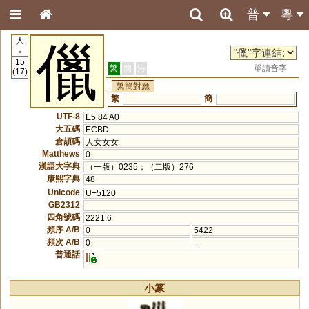
普
粵
人
儠
9
15
繁
簡
港
單讀音字
(17)
繁簡對應
繁
簡
UTF-8
E5 84 A0
大五碼
ECBD
倉頡碼
人女女女
Matthews
0
漢語大字典
（一版）0235；（二版）276
康熙字典
48
Unicode
U+5120
GB2312
四角號碼
2221.6
頻序 A/B
0
5422
頻次 A/B
0
--
普通話
l
i
小篆