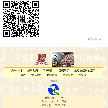
瀏覽次數: 3067
新手入門
使用凡例
字庫統計
隨機漢字
最近被搜索的漢字
鳴謝
製作單位
私隱政策
免責聲明
意見簿
（
管理員
）
在線人數： 5108
自 2014 年 7 月 8 日起
瀏覽人數： 80061854