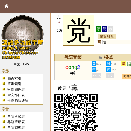
儿
党
10
8
繁
簡
港
(10)
繁簡對應
繁
黨
粵語音節
根據
&
黨
黃
周
p37
p10
中文
ENG
d
ong
2
李
何
p79
p270
字形
HKLS
人文
同聲
部首索引
筆畫索引
黨
參見「
」
甲骨部件表
金文部件表
形義源流通解
字音
粵語音節表
粵語聲母表
粵語韻母表