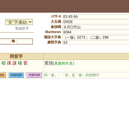
UTF-8
E5 85 9A
大五碼
D0DE
倉頡碼
火月口竹山
單讀音字
Matthews
6094
漢語大字典
（一版）0273；（二版）298
簡
康熙字典
53
同音字
擋
檔
攩
讜
欓
瓽
党項
(羌族的分支)
同「
黨
」，「党」是「黨」的簡體字
同韻
同韻同調
同聲同調