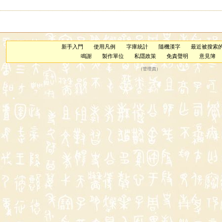
新手入門
使用凡例
字庫統計
隨機漢字
最近被搜索
鳴謝
製作單位
私隱政策
免責聲明
意見簿
（
管理員
）