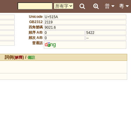
普
粵
Unicode
U+515A
GB2312
2119
四角號碼
9021.6
頻序 A/B
0
5422
頻次 A/B
0
--
普通話
d
ng
詞例(
) /
解釋
備註