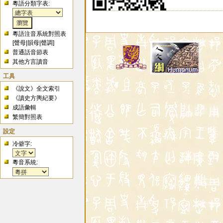
粵語分類字表:
粵語注音系統對照表
[
聲母
|
韻母
|
聲調
]
普通話音節表
其他方言讀音
工具
《說文》全文索引
《讀史方輿紀要》
成語彙輯
繁簡對照表
設定
冷僻字:
粵音系統: