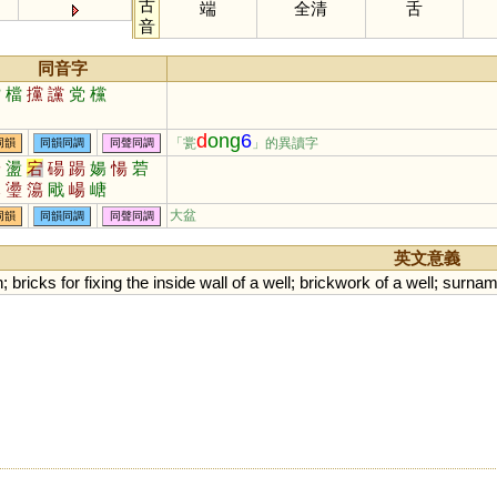
古
端
全清
舌
音
同音字
擋
檔
攩
讜
党
欓
d
ong
6
「瓽
」的異讀字
同韻
同韻同調
同聲同調
瑒
盪
宕
碭
踼
婸
愓
菪
潒
璗
簜
戙
崵
嵣
大盆
同韻
同韻同調
同聲同調
英文意義
n
;
bricks
for
fixing
the
inside
wall
of
a
well
;
brickwork
of
a
well
;
surna