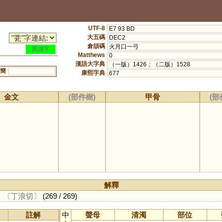
UTF-8
E7 93 BD
大五碼
DEC2
倉頡碼
火月口一弓
異讀字
Matthews
0
漢語大字典
（一版）1426；（二版）1528
簡
康熙字典
677
金文
(部件樹)
甲骨
(部
解釋
。
〔丁浪切〕
(269 / 269)
註解
中
聲母
清濁
部位