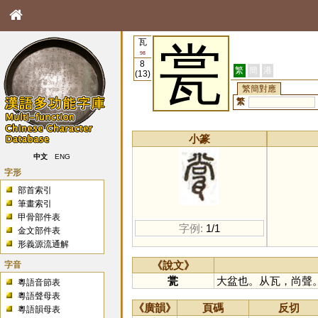
瓦
瓽
98
8
繁
簡
港
(13)
繁簡對應
繁
小篆
中文
ENG
字形
部首索引
筆畫索引
甲骨部件表
字例:
1/1
金文部件表
形義源流通解
字音
《說文》
瓽
大盆也。从瓦，尚聲
粵語音節表
粵語聲母表
《廣韻》
頁碼
反切
粵語韻母表