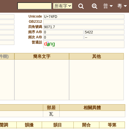
普
粵
Unicode
U+74FD
GB2312
四角號碼
9071.7
頻序 A/B
0
5422
頻次 A/B
0
--
普通話
d
ng
件樹)
簡帛文字
其他
部居
相關異體
瓦
聲調
韻攝
韻目
開合
等第