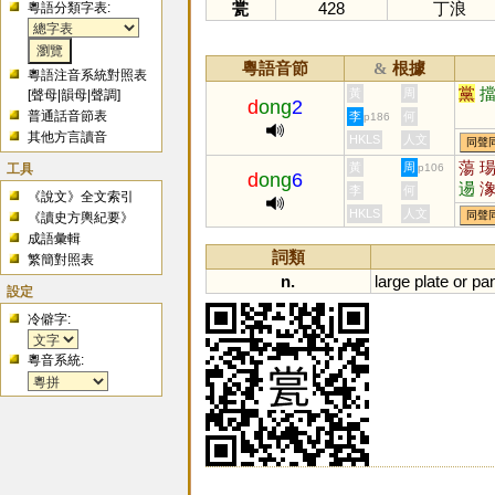
瓽
428
丁浪
粵語分類字表:
粵語音節
根據
&
粵語注音系統對照表
黨
黃
周
[
聲母
|
韻母
|
聲調
]
d
ong
2
普通話音節表
李
何
p186
其他方言讀音
HKLS
人文
同聲
蕩
工具
黃
周
p106
d
ong
6
逿
李
何
《說文》全文索引
HKLS
人文
同聲
《讀史方輿紀要》
成語彙輯
詞類
繁簡對照表
n.
large
plate
or
pa
設定
冷僻字:
粵音系統: