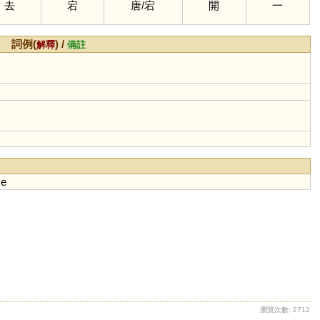
去
宕
唐
/
宕
開
一
詞例(
) /
解釋
備註
me
瀏覽次數: 2712