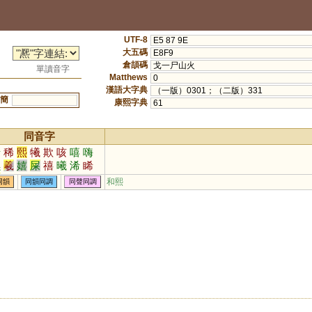
UTF-8
E5 87 9E
大五碼
E8F9
倉頡碼
戈一尸山火
單讀音字
Matthews
0
漢語大字典
（一版）0301；（二版）331
簡
康熙字典
61
同音字
烯
稀
熙
犧
欺
咳
嘻
嗨
嘿
羲
嬉
屎
禧
曦
浠
睎
訢
欷
僖
榿
唏
譆
魌
醯
和熙
同韻
同韻同調
同聲同調
娭
郗
𠩺
俙
狶
倛
悕
娸
媐
豨
諆
巇
鵗
琋
桸
橀
燨
鶀
礂
釐