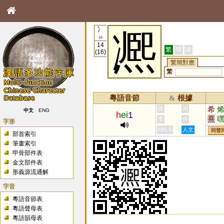
冫
凞
15
14
繁
簡
港
(16)
繁簡對應
繁
粵語音節
根據
&
希
黃
周
中文
ENG
h
ei
1
熹
李
何
字形
爔
HKLS
人文
同聲
部首索引
晞
筆畫索引
僛
甲骨部件表
莃
金文部件表
形義源流通解
字音
粵語音節表
粵語聲母表
粵語韻母表