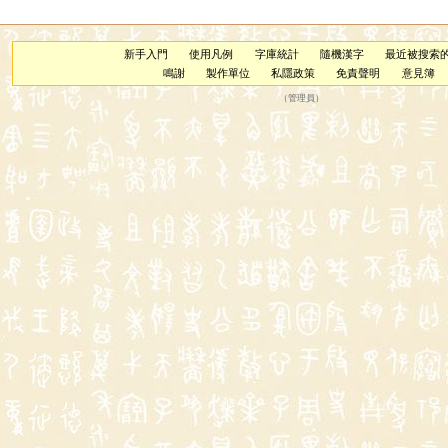
新手入門
使用凡例
字庫統計
隨機漢字
最近被搜索
鳴謝
製作單位
私隱政策
免責聲明
意見簿
（
管理員
）