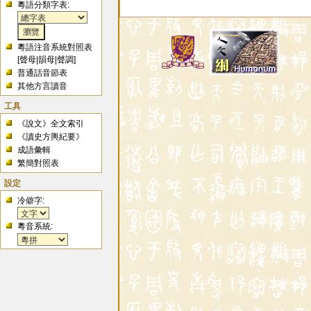
粵語分類字表:
粵語注音系統對照表
[
聲母
|
韻母
|
聲調
]
普通話音節表
其他方言讀音
工具
《說文》全文索引
《讀史方輿紀要》
成語彙輯
繁簡對照表
設定
冷僻字:
粵音系統: