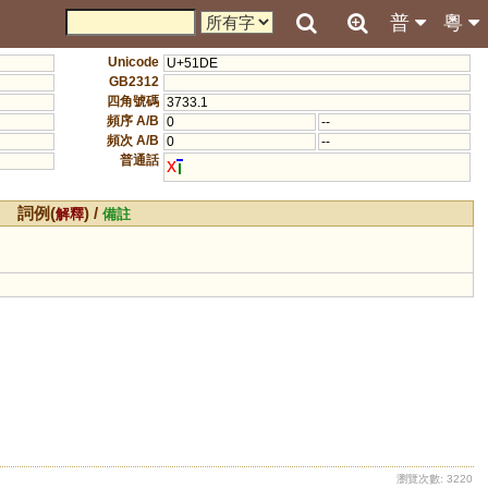
普
粵
Unicode
U+51DE
GB2312
四角號碼
3733.1
頻序 A/B
0
--
頻次 A/B
0
--
普通話
x
詞例(
) /
解釋
備註
瀏覽次數: 3220