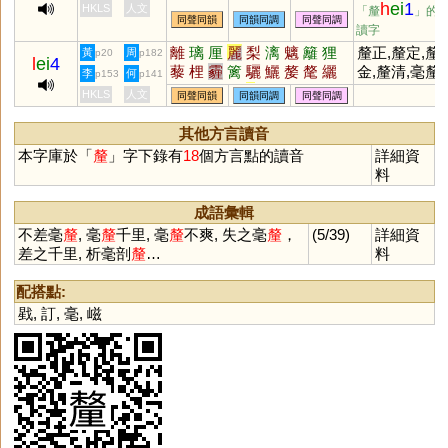
h
ei
1
HKLS
人文
「釐
」的
同聲同韻
同韻同調
同聲同調
讀字
離
璃
厘
麗
梨
漓
魑
籬
狸
釐正,釐定,釐
黃
周
p20
p182
l
ei
4
藜
梩
霾
篱
驪
鱺
嫠
氂
纚
金,釐清,毫釐
李
何
p153
p141
罹
蜊
鸝
嚟
𠩺
漦
縭
褵
醨
鵹
HKLS
人文
同聲同韻
同韻同調
同聲同調
孋
灕
蘺
杝
剺
离
孷
樆
斄
謧
鑗
蠫
琍
筣
貍
犛
其他方言讀音
本字庫於「
釐
」字下錄有
18
個方言點的讀音
詳細資
料
成語彙輯
不差毫
釐
, 毫
釐
千里, 毫
釐
不爽, 失之毫
釐
，
(5/39)
詳細資
差之千里, 析毫剖
釐
…
料
配搭點:
戥
,
訂
,
毫
,
嵫