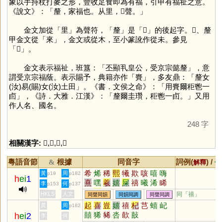
象以手持杖打麥之形，豐收足食即為有福，引申有福祉之意。
《說文》：「釐，家福也。从里，𠩺聲。」
金文加從「
里
」為聲符，「
釐
」是「
𠩺
」的後起字。𠩺、釐
甲金文從「
來
」，金文或從木，至小篆訛作從未。參見
「
𠩺
」。
金文表示福祉，班簋：「丕顯丮皇公，受京宗懿釐」，意
謂受京宗福蔭。表示賜予，典籍亦作「
賚
」，多友鼎：「釐女
(汝)易(賜)女(汝)土田」。《書．文侯之命》：「用賚爾秬鬯一
卣」，《詩．大雅．江漢》：「釐爾圭瓚，秬鬯一卣。」又用
作人名、國名。
248 字
相關漢字:
𠩺
,
里
,
來
,
賚
粵語音節
根據
同音字
詞例(
) /
&
解釋
備
希
烯
稀
熙
犧
欺
咳
嘻
嗨
黃
周
p19
p182
h
ei
1
熹
嘿
羲
嬉
屎
禧
曦
浠
睎
李
何
p153
p137
爔
訢
欷
僖
榿
唏
譆
魌
醯
HKLS
人文
同「
禧
」
同聲同韻
同韻同調
同聲同調
晞
娭
郗
𠩺
俙
娸
倛
悕
狶
媐
起
喜
豈
嬉
禧
杞
芑
蟢
屺
黃
周
p182
僛
豨
諆
巇
鵗
凞
琋
桸
橀
囍
狶
豨
呇
歖
敼
h
ei
2
李
何
燨
莃
鶀
礂