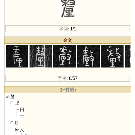
字例:
1/1
金文
字例:
8/57
(部件樹)
釐
里
田
土
𠩺
攴