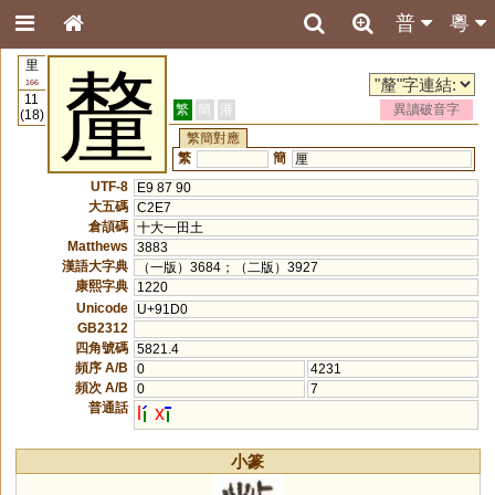
普
粵
里
釐
166
11
繁
簡
港
異讀破音字
(18)
繁簡對應
繁
簡
厘
UTF-8
E9 87 90
大五碼
C2E7
倉頡碼
十大一田土
Matthews
3883
漢語大字典
（一版）3684；（二版）3927
康熙字典
1220
Unicode
U+91D0
GB2312
四角號碼
5821.4
頻序 A/B
0
4231
頻次 A/B
0
7
普通話
l
x
小篆