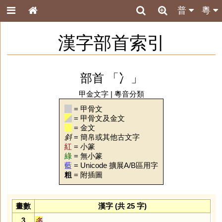
普
粵
漢字部首索引
部首 「冫」
甲金文字
|
粵音分類
= 甲骨文
= 甲骨文及金文
= 金文
斜
= 簡帛或其他古文字
紅
= 小篆
綠
= 無小篆
藍
= Unicode 擴展A/B區用字
粗
= 附插圖
畫數
漢字 (共 25 字)
3
冬