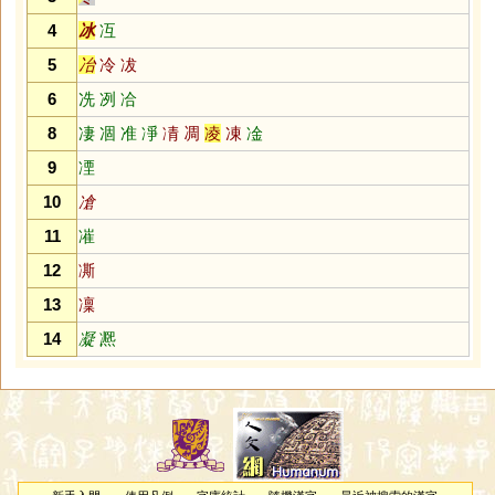
4
冰
冱
5
冶
冷
冹
6
冼
冽
冾
8
凄
凅
准
凈
凊
凋
凌
凍
凎
9
凐
10
凔
11
凗
12
凘
13
凜
14
凝
凞