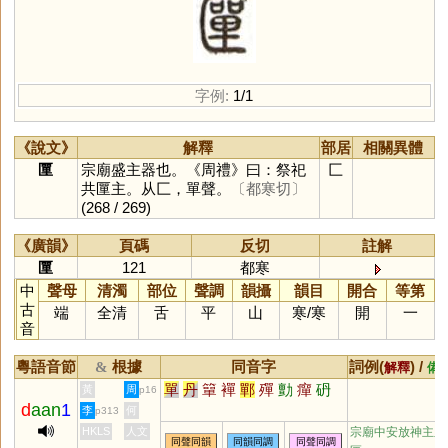
字例:
1/1
《說文》
解釋
部居
相關異體
匰
宗廟盛主器也。《周禮》曰：祭祀
匚
共匰主。从匚，單聲。
〔都寒切〕
(268 / 269)
《廣韻》
頁碼
反切
註解
匰
121
都寒
中
聲母
清濁
部位
聲調
韻攝
韻目
開合
等第
古
端
全清
舌
平
山
寒
/
寒
開
一
音
粵語音節
根據
同音字
詞例(
) /
&
解釋
備
單
丹
簞
襌
鄲
殫
勯
癉
砃
黃
周
p16
d
aan
1
李
何
p313
HKLS
人文
宗廟中安放神主之
同聲同韻
同韻同調
同聲同調