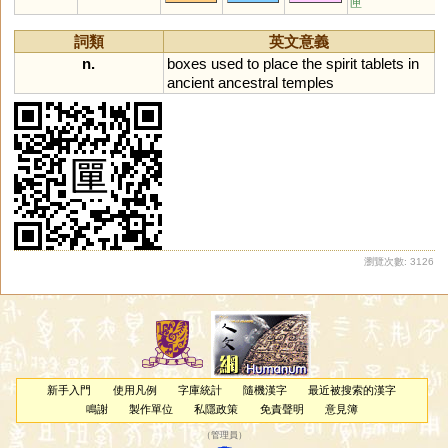
匣
詞類
英文意義
n.
boxes
used
to
place
the
spirit
tablets
in
ancient
ancestral
temples
瀏覽次數: 3126
新手入門
使用凡例
字庫統計
隨機漢字
最近被搜索的漢字
鳴謝
製作單位
私隱政策
免責聲明
意見簿
（
管理員
）