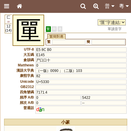
普
粵
匚
匰
22
12
繁
簡
港
單讀音字
(14)
繁簡對應
繁
簡
UTF-8
E5 8C B0
大五碼
E145
倉頡碼
尸口口十
Matthews
0
漢語大字典
（一版）0090；（二版）103
康熙字典
82
Unicode
U+5330
GB2312
四角號碼
7171.4
頻序 A/B
0
5422
頻次 A/B
0
--
普通話
d
n
小篆