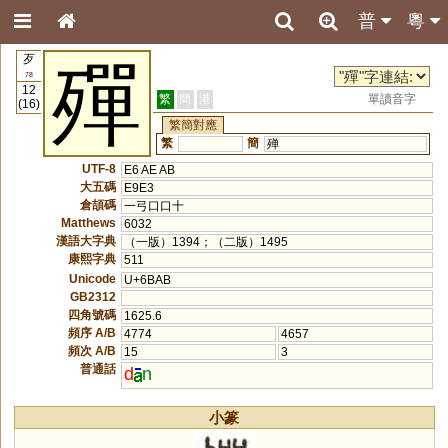
普
粵
歹
殫
78
12
繁
簡
港
單讀音字
(16)
繁簡對應
繁
簡
殚
UTF-8
E6 AE AB
大五碼
E9E3
倉頡碼
一弓口口十
Matthews
6032
漢語大字典
（一版）1394；（二版）1495
康熙字典
511
Unicode
U+6BAB
GB2312
四角號碼
1625.6
頻序 A/B
4774
4657
頻次 A/B
15
3
普通話
d
n
小篆