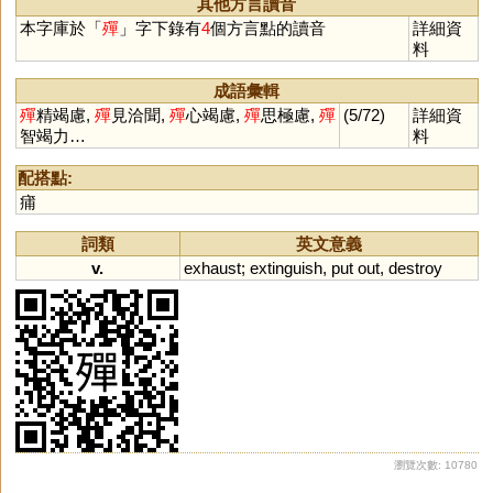
其他方言讀音
本字庫於「
殫
」字下錄有
4
個方言點的讀音
詳細資
料
成語彙輯
殫
精竭慮,
殫
見洽聞,
殫
心竭慮,
殫
思極慮,
殫
(5/72)
詳細資
智竭力…
料
配搭點:
痡
詞類
英文意義
v.
exhaust
;
extinguish
,
put
out
,
destroy
瀏覽次數: 10780