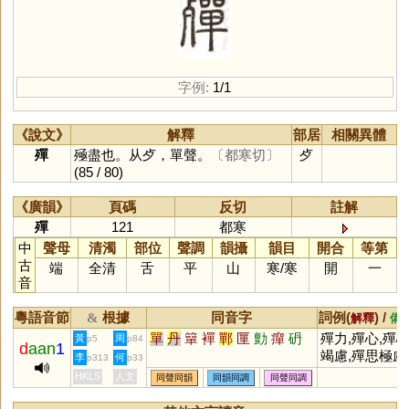
字例:
1/1
《說文》
解釋
部居
相關異體
殫
殛盡也。从歺，單聲。
〔都寒切〕
歺
(85 / 80)
《廣韻》
頁碼
反切
註解
殫
121
都寒
中
聲母
清濁
部位
聲調
韻攝
韻目
開合
等第
古
端
全清
舌
平
山
寒
/
寒
開
一
音
粵語音節
根據
同音字
詞例(
) /
&
解釋
備
單
丹
簞
襌
鄲
匰
勯
癉
砃
殫力,殫心,殫
黃
周
p5
p84
d
aan
1
竭慮,殫思極慮
李
何
p313
p33
HKLS
人文
同聲同韻
同韻同調
同聲同調