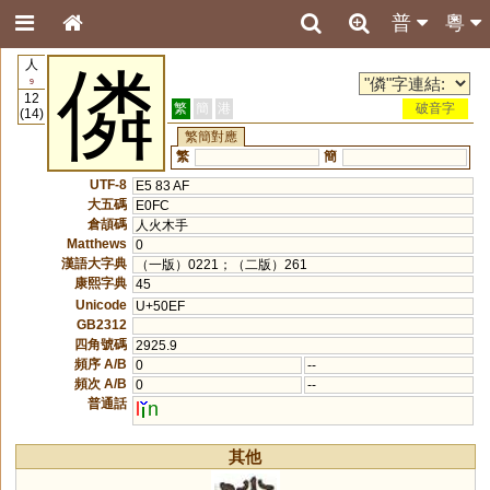
普
粵
人
僯
9
12
繁
簡
港
破音字
(14)
繁簡對應
繁
簡
UTF-8
E5 83 AF
大五碼
E0FC
倉頡碼
人火木手
Matthews
0
漢語大字典
（一版）0221；（二版）261
康熙字典
45
Unicode
U+50EF
GB2312
四角號碼
2925.9
頻序 A/B
0
--
頻次 A/B
0
--
普通話
l
n
其他