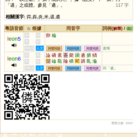
「
䢯
」之或體。參見「
遴
」。
117 字
相關漢字:
粦
,
㷠
,
炎
,
米
,
䢯
,
遴
粵語音節
根據
同音字
詞例(
) /
&
解釋
備註
卵
稐
黃
周
l
eon
5
李
何
HKLS
人文
羞慚
同聲同韻
同韻同調
同聲同調
論
磷
紊
吝
藺
躪
遴
膦
轔
黃
周
l
eon
6
焛
碖
甐
陯
橉
閵
蹸
亃
溣
李
何
惀
HKLS
人文
同「
遴
」
同聲同韻
同韻同調
同聲同調
瀏覽次數: 3800