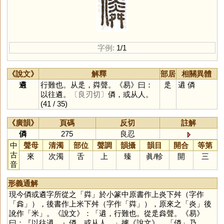
字例:
1/1
《說文》
解釋
部居
相關異體
遴
行難也。从辵，粦聲。《易》曰：
辵
䢯
僯
以往遴。
〔良刃切〕
僯，或从人。
(41 / 35)
《廣韻》
頁碼
反切
註解
僯
275
良忍
中
聲母
清濁
部位
聲調
韻攝
韻目
開合
等第
古
來
次濁
舌
上
臻
眞
/
軫
開
三
音
形義通解
現今僯或遴字所從之「
粦
」於小篆中原書作上炎下舛（字作
「
㷠
」），後書作上米下舛（字作「
粦
」），原來之「
炎
」後
訛作「
米
」。《說文》：「䢯，行難也。從辵㷠聲。《易》
曰：『以往䢯。』僯，或从人。」據《說文》，「
僯
」乃