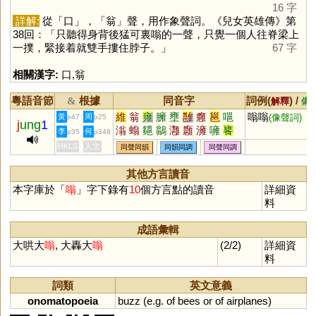
16 字
詳解:
從「
口
」，「
翁
」聲，用作象聲詞。《兒女英雄傳》第
38回：「只聽得身背後猛可裏嗡的一聲，只覺一個人往脊梁上
一撲，緊接着就雙手摟住脖子。」
67 字
相關漢字:
口
,
翁
粵語音節
根據
同音字
詞例(
) /
&
解釋
備
維
翁
雍
臃
壅
雝
癰
邕
嗈
嗡嗡
黃
周
(像聲詞)
p47
p25
j
ung
1
滃
螉
郺
鶲
灉
廱
澭
噰
饔
李
何
p35
p348
HKLS
人文
同聲同韻
同韻同調
同聲同調
其他方言讀音
本字庫於「
嗡
」字下錄有
10
個方言點的讀音
詳細資
料
成語彙輯
大哄大
嗡
, 大轟大
嗡
(2/2)
詳細資
料
詞類
英文意義
onomatopoeia
buzz
(
e
.
g
.
of
bees
or
of
airplanes
)