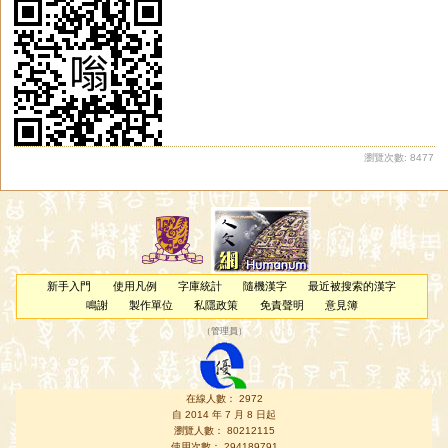
瀏覽次數: 8477
新手入門
使用凡例
字庫統計
隨機漢字
最近被搜索的漢字
鳴謝
製作單位
私隱政策
免責聲明
意見簿
（
管理員
）
在線人數： 2972
自 2014 年 7 月 8 日起
瀏覽人數： 80212115
使用次數： 294189791