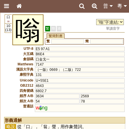
普
粵
口
嗡
30
10
繁
簡
港
單讀音字
(13)
繁簡對應
繁
簡
UTF-8
E5 97 A1
大五碼
B6E4
倉頡碼
口金戈一
Matthews
7147
漢語大字典
（一版）0669；（二版）722
康熙字典
131
Unicode
U+55E1
GB2312
4643
四角號碼
6802.7
頻序 A/B
3634
2569
頻次 A/B
54
78
普通話
w
ng
形義通解
略說:
從「
口
」，「
翁
」聲，用作象聲詞。