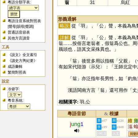
翁
31
烏紅
粵語分類字表:
形義通解
粵語注音系統對照表
略說:
從「
羽
」，「
公
」聲，本義為鳥
[
聲母
|
韻母
|
聲調
]
普通話音節表
詳解:
從「
羽
」，「
公
」聲，本義為鳥
其他方言讀音
翁……按俗言老翁者，假翁爲公也。周
工具
鴈頭也，語其文采殊異也。」
《說文》全文索引
「
翁
」後世多用以指稱「父親」（
《讀史方輿紀要》
有如宋代陸游〈示兒〉：「王師北定中
成語彙輯
繁簡對照表
「
翁
」亦泛指年長男性，如「釣魚
設定
冷僻字:
漢語閩南方言「
翁
」還可用作「丈
粵音系統:
相關漢字:
羽
,
公
粵語音節
根據
&
維
黃
周
p47
p134
j
ung
1
滃
李
何
p35
p348
HKLS
人文
同聲