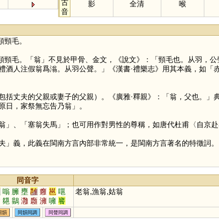
古
影
全清
喉
音
類頸毛。
類頸毛。「
翁
」不見於甲骨、金文，《說文》：「頸毛也。从羽，公
禮酒人注假翁爲滃。从羽公聲。」《漢書·禮樂志》用其本義，如「
包括丈夫的父親或妻子的父親）。《廣雅·釋親》：「翁，父也。」
原日，家祭無忘告乃翁」。
翁」、「塞翁失馬」；也可用作對男性的尊稱，如唐代杜甫〈自京赴
夫」義，此義在閩南方言內部非常統一，是閩南方言著名的特徵詞。
同音字
雍
嗡
臃
壅
雝
癰
邕
嗈
老翁,漁翁,姑翁
螉
郺
鶲
灉
廱
澭
噰
饔
同韻
同韻同調
同聲同調