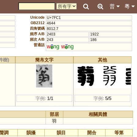
普
粵
Unicode
U+7FC1
GB2312
4644
四角號碼
8012.7
頻序 A/B
2403
1922
頻次 A/B
243
186
普通話
w
ng
w
ng
件樹)
簡帛文字
其他
字例:
1/1
字例:
5/5
部居
相關異體
羽
聲調
韻攝
韻目
開合
等第