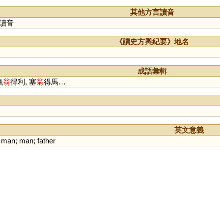
其他方言讀音
讀音
《讀史方輿紀要》地名
成語彙輯
漁
翁
得利, 塞
翁
得馬…
英文意義
man
;
man
;
father