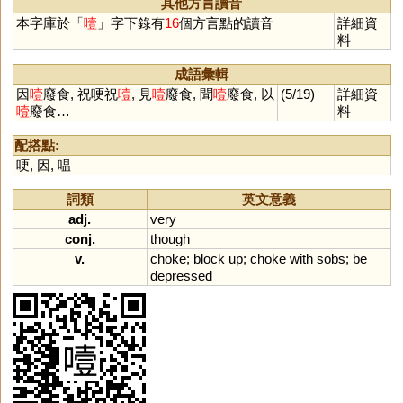
其他方言讀音
本字庫於「
噎
」字下錄有
16
個方言點的讀音
詳細資
料
成語彙輯
因
噎
廢食, 祝哽祝
噎
, 見
噎
廢食, 聞
噎
廢食, 以
(5/19)
詳細資
噎
廢食…
料
配搭點:
哽
,
因
,
嗢
詞類
英文意義
adj.
very
conj.
though
v.
choke
;
block
up
;
choke
with
sobs
;
be
depressed