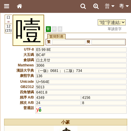
普
粵
口
噎
30
12
繁
簡
港
單讀音字
(15)
繁簡對應
繁
簡
UTF-8
E5 99 8E
大五碼
BC4F
倉頡碼
口土月廿
Matthews
3066
漢語大字典
（一版）0681；（二版）734
康熙字典
136
Unicode
U+564E
GB2312
5013
四角號碼
6401.8
頻序 A/B
4349
4156
頻次 A/B
24
8
普通話
y
小篆