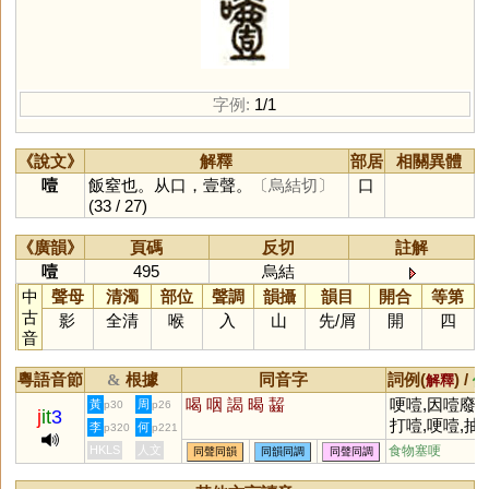
字例:
1/1
《說文》
解釋
部居
相關異體
噎
飯窒也。从口，壹聲。
〔烏結切〕
口
(33 / 27)
《廣韻》
頁碼
反切
註解
噎
495
烏結
中
聲母
清濁
部位
聲調
韻攝
韻目
開合
等第
古
影
全清
喉
入
山
先
/
屑
開
四
音
粵語音節
根據
同音字
詞例(
) /
&
解釋
備
喝
咽
謁
暍
齧
哽噎,因噎廢食
黃
周
p30
p26
j
it
3
打噎,哽噎,抽
李
何
p320
p221
HKLS
人文
食物塞哽
同聲同韻
同韻同調
同聲同調