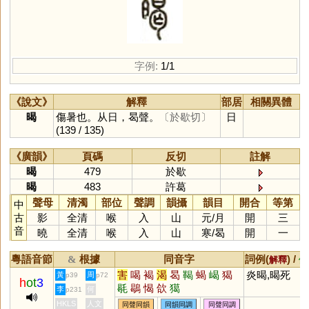
字例:
1/1
《說文》
解釋
部居
相關異體
暍
傷暑也。从日，曷聲。
〔於歇切〕
日
(139 / 135)
《廣韻》
頁碼
反切
註解
暍
479
於歇
暍
483
許葛
聲母
清濁
部位
聲調
韻攝
韻目
開合
等第
中
古
影
全清
喉
入
山
元
/
月
開
三
音
曉
全清
喉
入
山
寒
/
曷
開
一
粵語音節
根據
同音字
詞例(
) /
&
解釋
備
害
喝
褐
渴
曷
鞨
蝎
嵑
猲
炎暍,暍死
黃
周
p39
p72
h
ot
3
毼
鶡
愒
欱
獦
李
何
p231
HKLS
人文
同聲同韻
同韻同調
同聲同調