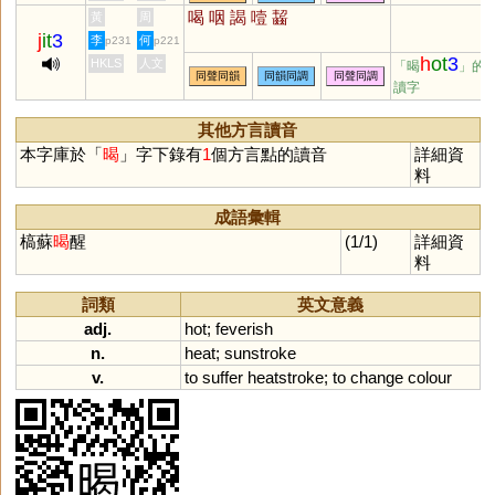
喝
咽
謁
噎
齧
黃
周
j
it
3
李
何
p231
p221
h
ot
3
HKLS
人文
「暍
」的
同聲同韻
同韻同調
同聲同調
讀字
其他方言讀音
本字庫於「
暍
」字下錄有
1
個方言點的讀音
詳細資
料
成語彙輯
槁蘇
暍
醒
(1/1)
詳細資
料
詞類
英文意義
adj.
hot
;
feverish
n.
heat
;
sunstroke
v.
to
suffer
heatstroke
;
to
change
colour