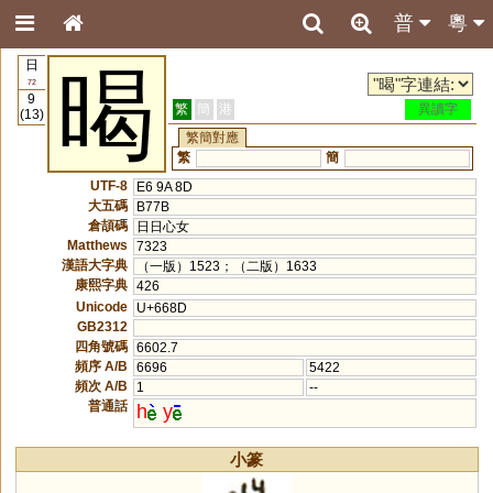
普
粵
日
暍
72
9
繁
簡
港
異讀字
(13)
繁簡對應
繁
簡
UTF-8
E6 9A 8D
大五碼
B77B
倉頡碼
日日心女
Matthews
7323
漢語大字典
（一版）1523；（二版）1633
康熙字典
426
Unicode
U+668D
GB2312
四角號碼
6602.7
頻序 A/B
6696
5422
頻次 A/B
1
--
普通話
h
y
小篆