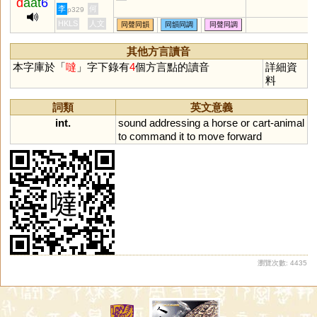
d
aat
6
李
何
p329
HKLS
人文
同聲同韻
同韻同調
同聲同調
其他方言讀音
本字庫於「
噠
」字下錄有
4
個方言點的讀音
詳細資
料
詞類
英文意義
int.
sound
addressing
a
horse
or
cart
-
animal
to
command
it
to
move
forward
瀏覽次數: 4435