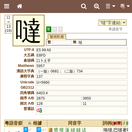
普
粵
口
噠
30
13
繁
簡
港
單讀音字
(16)
繁簡對應
繁
簡
哒
UTF-8
E5 99 A0
大五碼
E8FD
倉頡碼
口卜土手
Matthews
5957
漢語大字典
（一版）0681；（二版）734
康熙字典
137
Unicode
U+5660
GB2312
四角號碼
6403.4
頻序 A/B
2875
3955
頻次 A/B
128
11
普通話
d
粵語音節
根據
同音字
詞例(
) /
&
解釋
備
達
瘩
嗒
薘
繨
鐽
迖
咯噠,巴噠著嘴
黃
周
p7
p27