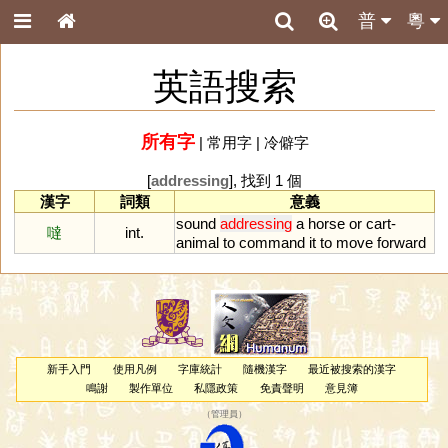
普
粵
英語搜索
所有字
|
常用字
|
冷僻字
[
addressing
], 找到 1 個
漢字
詞類
意義
sound
addressing
a
horse
or
cart
-
噠
int.
animal
to
command
it
to
move
forward
新手入門
使用凡例
字庫統計
隨機漢字
最近被搜索的漢字
鳴謝
製作單位
私隱政策
免責聲明
意見簿
（
管理員
）