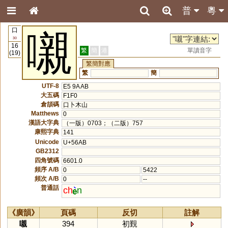
普
粵
口
嚫
30
16
繁
簡
港
單讀音字
(19)
繁簡對應
繁
簡
UTF-8
E5 9A AB
大五碼
F1F0
倉頡碼
口卜木山
Matthews
0
漢語大字典
（一版）0703；（二版）757
康熙字典
141
Unicode
U+56AB
GB2312
四角號碼
6601.0
頻序 A/B
0
5422
頻次 A/B
0
--
普通話
ch
n
《廣韻》
頁碼
反切
註解
嚫
394
初覲