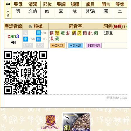
中
聲母
清濁
部位
聲調
韻攝
韻目
開合
等第
古
初
次清
齒
去
臻
眞
/
震
開
三
音
粵語音節
根據
同音字
詞例(
) /
&
解釋
備
稱
親
襯
趁
偁
疢
櫬
齔
儭
達嚫
黃
周
p28
c
an
3
瀙
藽
李
何
p358
p112
HKLS
人文
同聲同韻
同韻同調
同聲同調
瀏覽次數: 3334