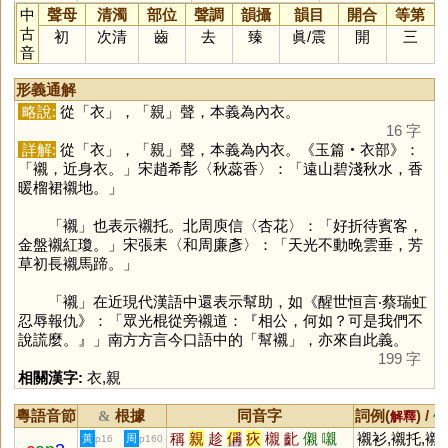
中
聲母
清濁
部位
聲調
韻攝
韻目
開合
等第
古
初
次清
齒
去
臻
眞
/
震
開
三
音
形義通解
略說:
從「
衣
」，「
親
」聲，本義為內衣。
16 字
詳解:
從「
衣
」，「
親
」聲，本義為內衣。《玉篇‧衣部》：
「襯，近身衣。」宋趙希𩇕〈秋蕊香〉：「遠山碧淺秋水，香
暖榴裙襯地。」
「
襯
」也表示襯托。北周庾信〈杏花〉：「好折待賓客，
金盤襯紅瓊。」宋張耒〈和周廉彥〉：「天光不動晚雲垂，芳
草初長襯馬蹄。」
「
襯
」在近現代漢語中還表示幫助，如《醒世恒言‧蔡瑞虹
忍辱報仇》：「眾光棍從旁襯道：『相公，何如？可是我們不
說謊麼。』」南方方言今口語中的「幫襯」，亦來自此義。
199 字
相關漢字:
衣
,
親
粵語音節
根據
同音字
詞例(
) /
&
解釋
備
稱
親
趁
偁
疢
櫬
齔
儭
嚫
襯衫,襯托,襯
黃
周
p16
p160