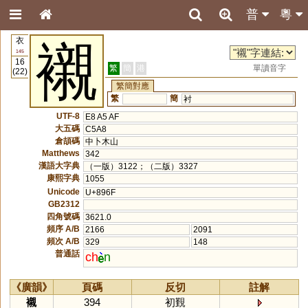
普
粵
衣
襯
145
16
繁
簡
港
單讀音字
(22)
繁簡對應
繁
簡
衬
UTF-8
E8 A5 AF
大五碼
C5A8
倉頡碼
中卜木山
Matthews
342
漢語大字典
（一版）3122；（二版）3327
康熙字典
1055
Unicode
U+896F
GB2312
四角號碼
3621.0
頻序 A/B
2166
2091
頻次 A/B
329
148
普通話
ch
n
《廣韻》
頁碼
反切
註解
襯
394
初覲