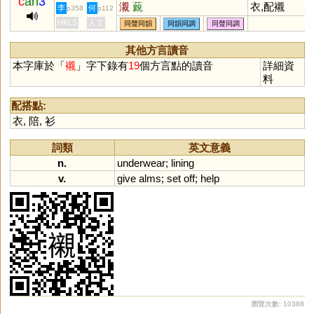
c
an
3
瀙
藽
衣,配襯
李
何
p358
p112
HKLS
人文
同聲同韻
同韻同調
同聲同調
其他方言讀音
本字庫於「
襯
」字下錄有
19
個方言點的讀音
詳細資
料
配搭點:
衣
,
陪
,
衫
詞類
英文意義
n.
underwear
;
lining
v.
give
alms
;
set
off
;
help
瀏覽次數: 10388