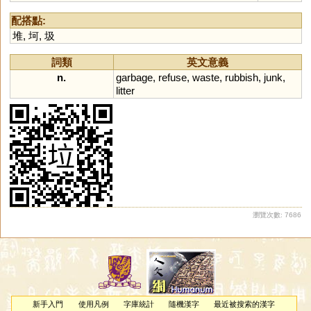
配搭點:
堆
,
坷
,
圾
詞類
英文意義
n.
garbage
,
refuse
,
waste
,
rubbish
,
junk
,
litter
瀏覽次數: 7686
新手入門
使用凡例
字庫統計
隨機漢字
最近被搜索的漢字