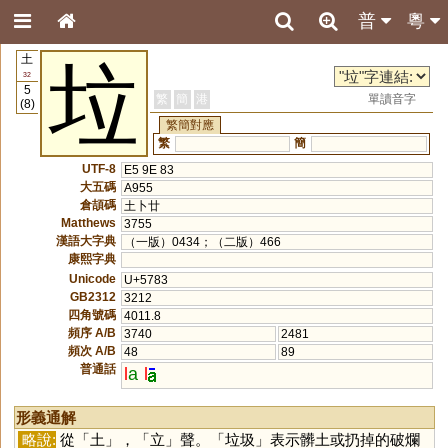
普
粵
土
垃
32
5
繁
簡
港
單讀音字
(8)
繁簡對應
繁
簡
UTF-8
E5 9E 83
大五碼
A955
倉頡碼
土卜廿
Matthews
3755
漢語大字典
（一版）0434；（二版）466
康熙字典
Unicode
U+5783
GB2312
3212
四角號碼
4011.8
頻序 A/B
3740
2481
頻次 A/B
48
89
普通話
l
a
l
形義通解
略說:
從「
土
」，「
立
」聲。「垃圾」表示髒土或扔掉的破爛