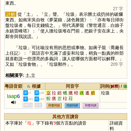
東西。
27 字
詳解:
從「
土
」，「
立
」聲。「垃圾」表示髒土或扔掉的破爛
東西。如南宋吳自牧《夢粱錄．諸色雜貨》：「亦有每日掃街
盤垃圾者，每日支錢犒之。」明代馮夢龍《警世通言．白娘子
永鎮雷峰塔》：「使人擔垃圾堆在門前，把銀子安在床上，央
鄰舍與我說謊。」
「垃圾」可比喻沒有用的思想或事物。如蔣子龍〈喬廠長
上任記〉：「當語言中充滿了虛妄和垃圾，稍負一點責的幹部
就喜歡說一些漂亮的多義詞，讓人從哪個方面都可以解釋。」
又如「垃圾食物」、「垃圾郵件」。
209 字
相關漢字:
土
,
立
粵語音節
根據
同音字
詞例(
) /
&
解釋
備註
立
拉
錯
蠟
臘
蜡
鑞
邋
腊
垃圾
黃
周
p7
p30
l
aap
6
翋
擸
岦
柆
菈
李
何
p61
p49
HKLS
人文
同聲同韻
同韻同調
同聲同調
其他方言讀音
本字庫於「
垃
」字下錄有
9
個方言點的讀音
詳細資
料