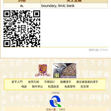
詞類
英文意義
n.
boundary
,
limit
;
bank
瀏覽次數: 27443
新手入門
使用凡例
字庫統計
隨機漢字
最近被搜索的漢字
鳴謝
製作單位
私隱政策
免責聲明
意見簿
（
管理員
）
在線人數： 3264