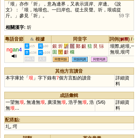
「
垠
」亦作「
圻
」，意為邊界，又表示涯岸、岸邊。《說
文》：「垠，地垠也。一曰岸也。從土艮聲。圻，垠或從
斤。」參見「
圻
」。
59 字
相關漢字:
圻
粵語音節
根據
同音字
詞例(
) /
&
解釋
備
銀
圻
訢
嚚
鄞
齦
狺
艮
狋
垠際,絕垠,一
黃
周
p15
p30
ng
an
4
圁
誾
齗
檭
無垠,垠堮
李
何
p134
p109
HKLS
人文
同聲同韻
同韻同調
同聲同調
其他方言讀音
本字庫於「
垠
」字下錄有
7
個方言點的讀音
詳細資
料
成語彙輯
一望無
垠
, 無邊無
垠
, 廣漠無
垠
, 浩乎無
垠
, 浩
(5/6)
詳細資
無
垠
…
料
配搭點:
圠
,
堮