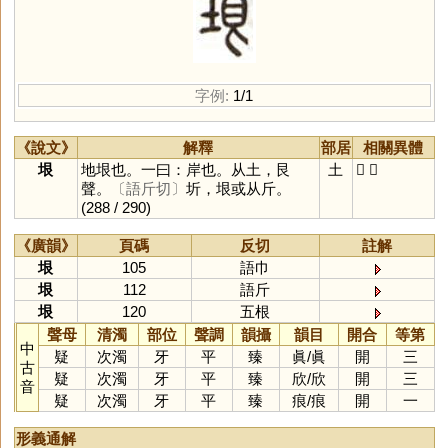
字例:
1/1
《說文》
解釋
部居
相關異體
垠
地垠也。一曰：岸也。从土，艮
土
𡋳
圻
聲。
〔語斤切〕
圻，垠或从斤。
(288 / 290)
《廣韻》
頁碼
反切
註解
垠
105
語巾
垠
112
語斤
垠
120
五根
聲母
清濁
部位
聲調
韻攝
韻目
開合
等第
中
疑
次濁
牙
平
臻
眞
/
眞
開
三
古
疑
次濁
牙
平
臻
欣
/
欣
開
三
音
疑
次濁
牙
平
臻
痕
/
痕
開
一
形義通解