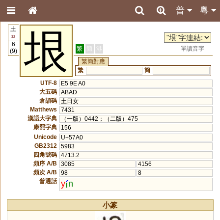
普
粵
土
垠
32
6
繁
簡
港
單讀音字
(9)
繁簡對應
繁
簡
UTF-8
E5 9E A0
大五碼
ABAD
倉頡碼
土日女
Matthews
7431
漢語大字典
（一版）0442；（二版）475
康熙字典
156
Unicode
U+57A0
GB2312
5983
四角號碼
4713.2
頻序 A/B
3085
4156
頻次 A/B
98
8
普通話
y
n
小篆