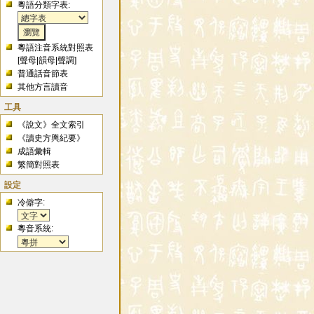
粵語分類字表:
粵語注音系統對照表
[
聲母
|
韻母
|
聲調
]
普通話音節表
其他方言讀音
工具
《說文》全文索引
《讀史方輿紀要》
成語彙輯
繁簡對照表
設定
冷僻字:
粵音系統: