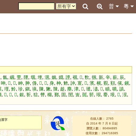
普
粵
烟
,
氤
,
絪
,
垔
,
陻
,
㘻
,
堙
,
洇
,
姻
,
婣
,
諲
,
裀
,
𦎣
,
歅
,
㧢
,
新
,
辛
,
薪
,
辰
,
,
呻
,
𣢘
,
𠲳
,
眒
,
胂
,
㑗
,
𩉼
,
𣇗
,
身
,
柛
,
䰠
,
訷
,
賔
,
𧶉
,
濱
,
檳
,
䚔
,
顮
,
儐
,
鑌
,
堇
,
墐
,
魿
,
珍
,
鎭
,
塡
,
陳
,
敶
,
䍶
,
趁
,
塵
,
津
,
𦩨
,
璡
,
濜
,
𦘔
,
瞋
,
嗔
,
謓
,
嚬
,
𩴱
,
𦇖
,
𡤉
,
銀
,
㹞
,
狺
,
䖜
,
檭
,
鄞
,
圁
,
誾
,
訔
,
嚚
,
䓄
,
珢
,
䴦
,
垠
,
𪛊
,
泿
,
在線人數： 2765
的漢字
自 2014 年 7 月 8 日起
瀏覽人數： 80494895
使用次數： 294716385