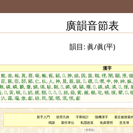
廣韻音節表
韻目: 眞/眞(平)
漢字
,
籈
,
侲
,
桭
,
蒖
,
唇
,
㖘
,
帪
,
薽
,
㲀
,
𤣆
,
胂
,
縝
,
因
,
茵
,
鞇
,
禋
,
闉
,
駰
,
湮
,
,
茞
,
屒
,
臣
,
䢻
,
䣅
,
仁
,
朲
,
人
,
神
,
晨
,
親
,
寴
,
𡪔
,
礥
,
𧥺
,
㘋
,
申
,
伸
,
紳
,
娠
粼
,
磷
,
疄
,
麟
,
麐
,
鱗
,
璘
,
駗
,
翷
,
𧲂
,
瞵
,
獜
,
驎
,
壣
,
𩻜
,
鏻
,
繗
,
潾
,
𥎊
,
㨷
,
夤
,
𦟘
,
蔩
,
螾
,
𡐔
,
紉
,
繽
,
䎙
,
𩴱
,
𢣐
,
𩰝
,
頻
,
蘋
,
薲
,
嬪
,
㰋
,
玭
,
蠙
,
獱
,
顰
,
𧭹
,
,
汃
,
霦
,
㻞
,
攽
,
虨
,
砏
,
民
,
闅
,
䁕
,
泯
,
怋
,
虨
新手入門
使用凡例
字庫統計
隨機漢字
最近被搜索
鳴謝
製作單位
私隱政策
免責聲明
意見簿
（
管理員
）